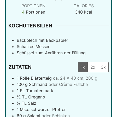
PORTIONEN
CALORIES
4
Portionen
340
kcal
KOCHUTENSILIEN
Backblech mit Backpapier
Scharfes Messer
Schüssel zum Anrühren der Füllung
ZUTATEN
1x
2x
3x
1
Rolle Blätterteig
ca. 24 × 40 cm, 280 g
100
g
Schmand
oder Crème Fraîche
1
EL Tomatenmark
½
TL Oregano
¼
TL Salz
1
Msp. schwarzer Pfeffer
60
g
Salami
oder Schinken