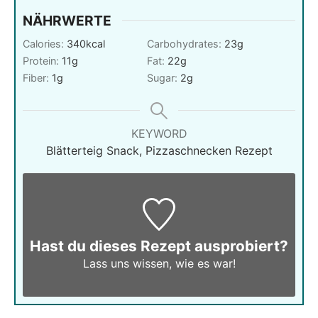
NÄHRWERTE
Calories:
340
kcal
Carbohydrates:
23
g
Protein:
11
g
Fat:
22
g
Fiber:
1
g
Sugar:
2
g
KEYWORD
Blätterteig Snack, Pizzaschnecken Rezept
Hast du dieses Rezept ausprobiert?
Lass uns wissen,
wie es war!