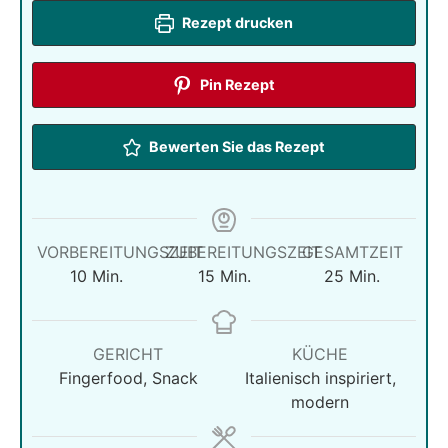
Rezept drucken
Pin Rezept
Bewerten Sie das Rezept
VORBEREITUNGSZEIT
ZUBEREITUNGSZEIT
GESAMTZEIT
Minuten
Minuten
Minuten
10
Min.
15
Min.
25
Min.
GERICHT
KÜCHE
Fingerfood, Snack
Italienisch inspiriert,
modern