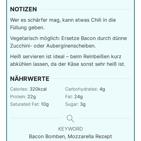
NOTIZEN
Wer es schärfer mag, kann etwas Chili in die
Füllung geben.
Vegetarisch möglich: Ersetze Bacon durch dünne
Zucchini- oder Auberginenscheiben.
Heiß servieren ist ideal – beim Reinbeißen kurz
abkühlen lassen, da der Käse sonst sehr heiß ist.
NÄHRWERTE
Calories:
320
kcal
Carbohydrates:
4
g
Protein:
22
g
Fat:
24
g
Saturated Fat:
10
g
Sugar:
3
g
KEYWORD
Bacon Bomben, Mozzarella Rezept