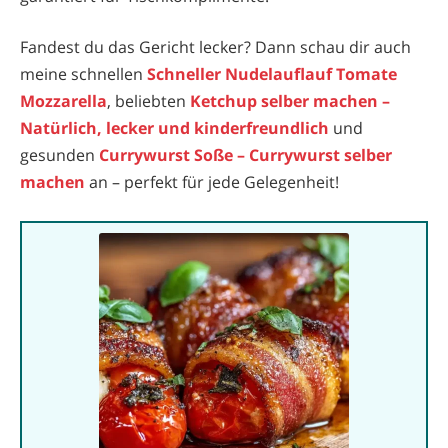
Fandest du das Gericht lecker? Dann schau dir auch
meine schnellen
Schneller Nudelauflauf Tomate
Mozzarella
, beliebten
Ketchup selber machen –
Natürlich, lecker und kinderfreundlich
und
gesunden
Currywurst Soße – Currywurst selber
machen
an – perfekt für jede Gelegenheit!