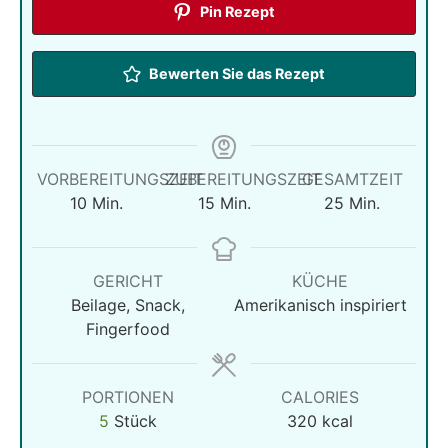
Pin Rezept
Bewerten Sie das Rezept
VORBEREITUNGSZEIT
ZUBEREITUNGSZEIT
GESAMTZEIT
Minuten
Minuten
Minuten
10
Min.
15
Min.
25
Min.
GERICHT
KÜCHE
Beilage, Snack,
Amerikanisch inspiriert
Fingerfood
PORTIONEN
CALORIES
5
Stück
320
kcal