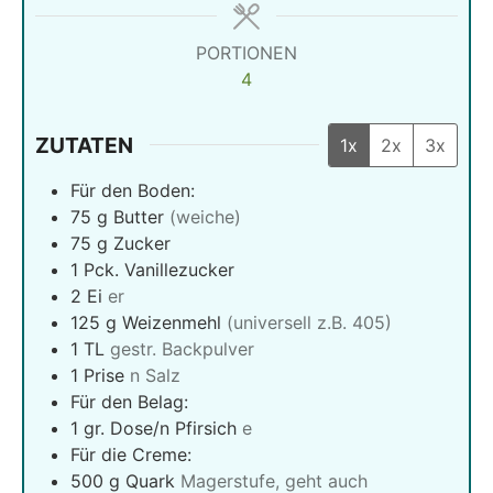
PORTIONEN
4
ZUTATEN
1x
2x
3x
Für den Boden:
75
g
Butter
(weiche)
75
g
Zucker
1
Pck. Vanillezucker
2
Ei
er
125
g
Weizenmehl
(universell z.B. 405)
1
TL
gestr. Backpulver
1
Prise
n Salz
Für den Belag:
1
gr.
Dose/n Pfirsich
e
Für die Creme:
500
g
Quark
Magerstufe, geht auch