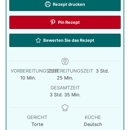
Rezept drucken
Pin Rezept
Bewerten Sie das Rezept
Stunden
VORBEREITUNGSZEIT
ZUBEREITUNGSZEIT
3
Std.
Minuten
Minuten
10
Min.
25
Min.
GESAMTZEIT
Stunden
Minuten
3
Std.
35
Min.
GERICHT
KÜCHE
Torte
Deutsch