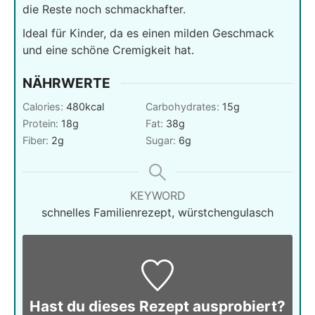
die Reste noch schmackhafter.
Ideal für Kinder, da es einen milden Geschmack
und eine schöne Cremigkeit hat.
NÄHRWERTE
Calories:
480
kcal
Carbohydrates:
15
g
Protein:
18
g
Fat:
38
g
Fiber:
2
g
Sugar:
6
g
KEYWORD
schnelles Familienrezept, würstchengulasch
Hast du dieses Rezept ausprobiert?