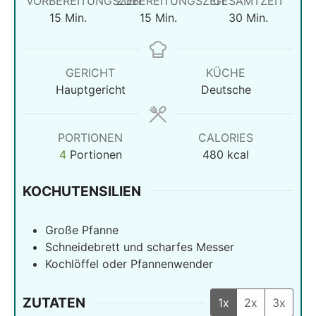
VORBEREITUNGSZEIT
ZUBEREITUNGSZEIT
GESAMTZEIT
Minuten
Minuten
Minuten
15
Min.
15
Min.
30
Min.
GERICHT
KÜCHE
Hauptgericht
Deutsche
PORTIONEN
CALORIES
4
Portionen
480
kcal
KOCHUTENSILIEN
Große Pfanne
Schneidebrett und scharfes Messer
Kochlöffel oder Pfannenwender
ZUTATEN
1x
2x
3x