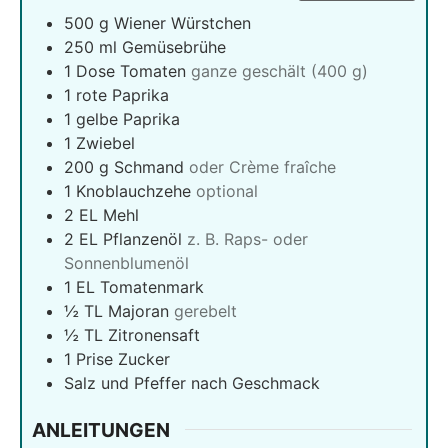
500
g
Wiener Würstchen
250
ml
Gemüsebrühe
1
Dose Tomaten
ganze geschält (400 g)
1
rote Paprika
1
gelbe Paprika
1
Zwiebel
200
g
Schmand
oder Crème fraîche
1
Knoblauchzehe
optional
2
EL Mehl
2
EL Pflanzenöl
z. B. Raps- oder
Sonnenblumenöl
1
EL Tomatenmark
½
TL Majoran
gerebelt
½
TL Zitronensaft
1
Prise Zucker
Salz und Pfeffer nach Geschmack
ANLEITUNGEN