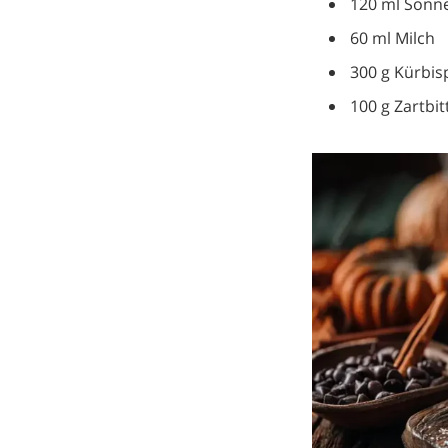
120 ml Sonn
60 ml Milch
300 g Kürbis
100 g Zartbi