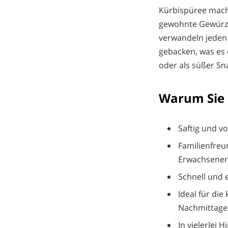
Kürbispüree macht
gewohnte Gewürzn
verwandeln jeden 
gebacken, was es e
oder als süßer Sn
Warum Sie 
Saftig und v
Familienfreu
Erwachsenen
Schnell und 
Ideal für die
Nachmittage
In vielerlei 