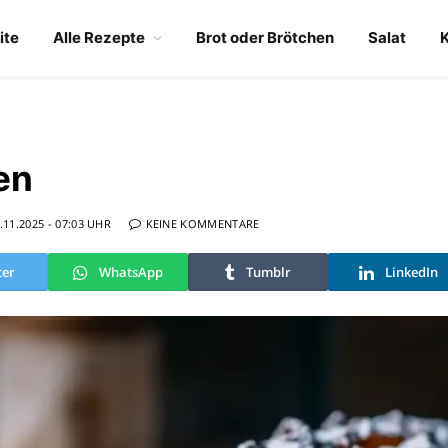
ite
Alle Rezepte
Brot oder Brötchen
Salat
en
.11.2025 - 07:03 UHR
KEINE KOMMENTARE
ter
WhatsApp
Tumblr
LinkedIn