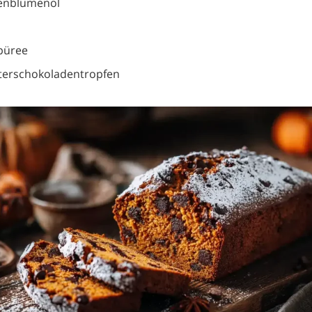
enblumenöl
püree
tterschokoladentropfen