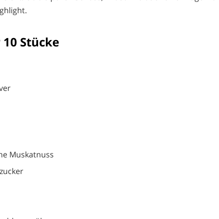
ghlight.
 10 Stücke
ver
ene Muskatnuss
ezucker