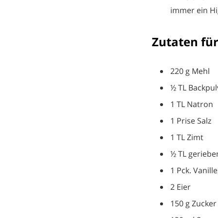
immer ein Hi
Zutaten für
220 g Mehl
½ TL Backpul
1 TL Natron
1 Prise Salz
1 TL Zimt
½ TL gerieb
1 Pck. Vanill
2 Eier
150 g Zucker