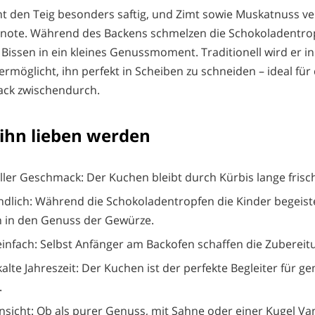
 den Teig besonders saftig, und Zimt sowie Muskatnuss ve
ote. Während des Backens schmelzen die Schokoladentrop
Bissen in ein kleines Genussmoment. Traditionell wird er i
rmöglicht, ihn perfekt in Scheiben zu schneiden – ideal für
ack zwischendurch.
ihn lieben werden
oller Geschmack: Der Kuchen bleibt durch Kürbis lange frisc
ndlich: Während die Schokoladentropfen die Kinder begeis
 in den Genuss der Gewürze.
einfach: Selbst Anfänger am Backofen schaffen die Zubereit
 kalte Jahreszeit: Der Kuchen ist der perfekte Begleiter für g
.
Hinsicht: Ob als purer Genuss, mit Sahne oder einer Kugel Vani