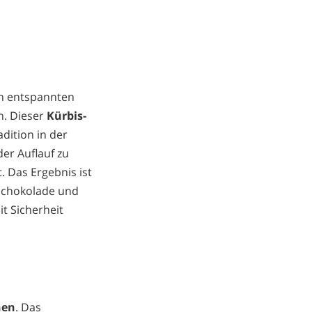
ach entspannten
n. Dieser
Kürbis-
adition in der
er Auflauf zu
. Das Ergebnis ist
rschokolade und
t Sicherheit
hen
. Das