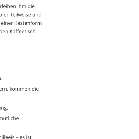
rleihen ihm die
fen teilweise und
n einer Kastenform
 den Kaffeetisch
h.
tern, kommen die
ung.
emütliche
lleeis – es ist