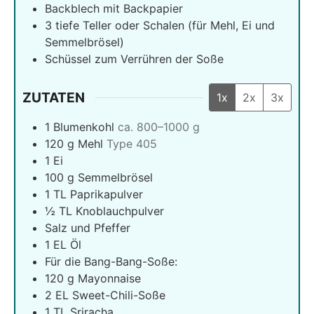
Backblech mit Backpapier
3 tiefe Teller oder Schalen (für Mehl, Ei und
Semmelbrösel)
Schüssel zum Verrühren der Soße
ZUTATEN
1x
2x
3x
1
Blumenkohl
ca. 800–1000 g
120
g
Mehl
Type 405
1
Ei
100
g
Semmelbrösel
1
TL Paprikapulver
½
TL Knoblauchpulver
Salz und Pfeffer
1
EL Öl
Für die Bang-Bang-Soße:
120
g
Mayonnaise
2
EL Sweet-Chili-Soße
1
TL Sriracha