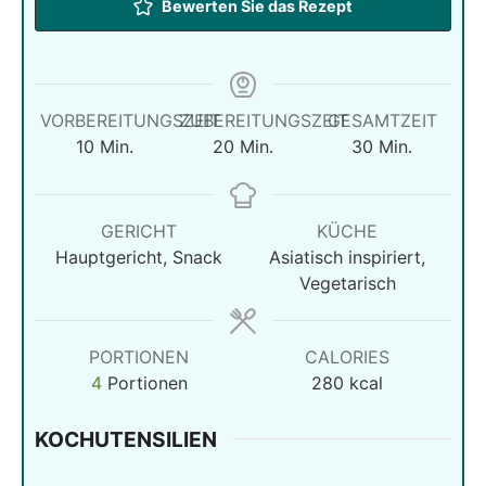
Bewerten Sie das Rezept
VORBEREITUNGSZEIT
ZUBEREITUNGSZEIT
GESAMTZEIT
Minuten
Minuten
Minuten
10
Min.
20
Min.
30
Min.
GERICHT
KÜCHE
Hauptgericht, Snack
Asiatisch inspiriert,
Vegetarisch
PORTIONEN
CALORIES
4
Portionen
280
kcal
KOCHUTENSILIEN