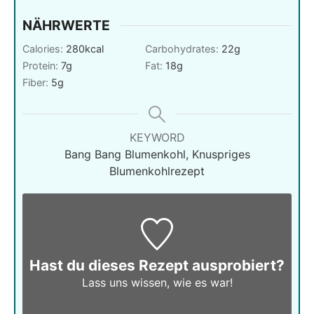
NÄHRWERTE
Calories:
280
kcal
Carbohydrates:
22
g
Protein:
7
g
Fat:
18
g
Fiber:
5
g
KEYWORD
Bang Bang Blumenkohl, Knuspriges
Blumenkohlrezept
Hast du dieses Rezept ausprobiert?
Lass uns wissen,
wie es war!