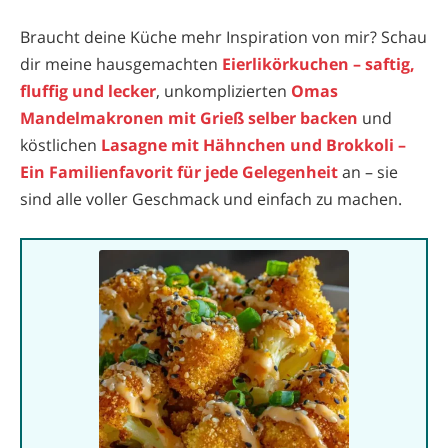
Braucht deine Küche mehr Inspiration von mir? Schau
dir meine hausgemachten
Eierlikörkuchen – saftig,
fluffig und lecker
, unkomplizierten
Omas
Mandelmakronen mit Grieß selber backen
und
köstlichen
Lasagne mit Hähnchen und Brokkoli –
Ein Familienfavorit für jede Gelegenheit
an – sie
sind alle voller Geschmack und einfach zu machen.