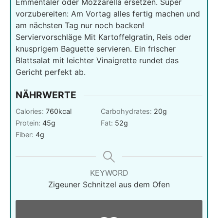
Emmentaler oder Mozzarella ersetzen. Super
vorzubereiten: Am Vortag alles fertig machen und
am nächsten Tag nur noch backen!
Serviervorschläge Mit Kartoffelgratin, Reis oder
knusprigem Baguette servieren. Ein frischer
Blattsalat mit leichter Vinaigrette rundet das
Gericht perfekt ab.
NÄHRWERTE
Calories:
760
kcal
Carbohydrates:
20
g
Protein:
45
g
Fat:
52
g
Fiber:
4
g
KEYWORD
Zigeuner Schnitzel aus dem Ofen