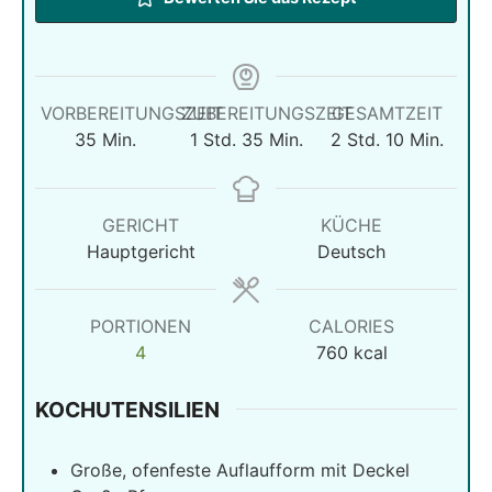
VORBEREITUNGSZEIT
ZUBEREITUNGSZEIT
GESAMTZEIT
Minuten
Stunde
Minuten
Stunden
Minuten
35
Min.
1
Std.
35
Min.
2
Std.
10
Min.
GERICHT
KÜCHE
Hauptgericht
Deutsch
PORTIONEN
CALORIES
4
760
kcal
KOCHUTENSILIEN
Große, ofenfeste Auflaufform mit Deckel