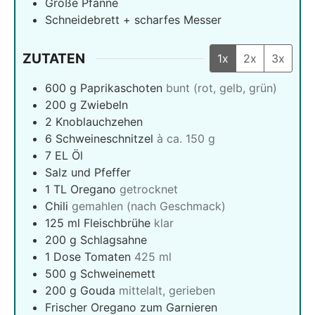
Große Pfanne
Schneidebrett + scharfes Messer
ZUTATEN
1x
2x
3x
600
g
Paprikaschoten
bunt (rot, gelb, grün)
200
g
Zwiebeln
2
Knoblauchzehen
6
Schweineschnitzel
à ca. 150 g
7
EL Öl
Salz und Pfeffer
1
TL Oregano
getrocknet
Chili
gemahlen (nach Geschmack)
125
ml
Fleischbrühe
klar
200
g
Schlagsahne
1
Dose Tomaten
425 ml
500
g
Schweinemett
200
g
Gouda
mittelalt, gerieben
Frischer Oregano zum Garnieren