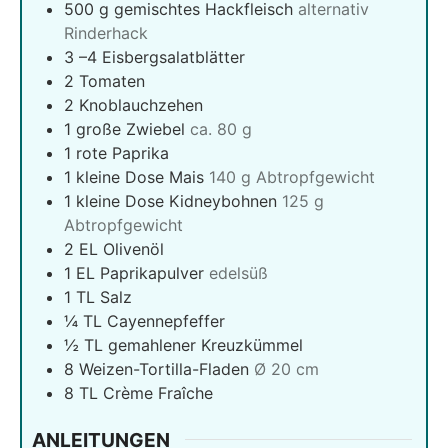
500
g
gemischtes Hackfleisch
alternativ
Rinderhack
3
–4 Eisbergsalatblätter
2
Tomaten
2
Knoblauchzehen
1
große Zwiebel
ca. 80 g
1
rote Paprika
1
kleine Dose Mais
140 g Abtropfgewicht
1
kleine Dose Kidneybohnen
125 g
Abtropfgewicht
2
EL Olivenöl
1
EL Paprikapulver
edelsüß
1
TL Salz
¼
TL Cayennepfeffer
½
TL gemahlener Kreuzkümmel
8
Weizen-Tortilla-Fladen
Ø 20 cm
8
TL Crème Fraîche
ANLEITUNGEN