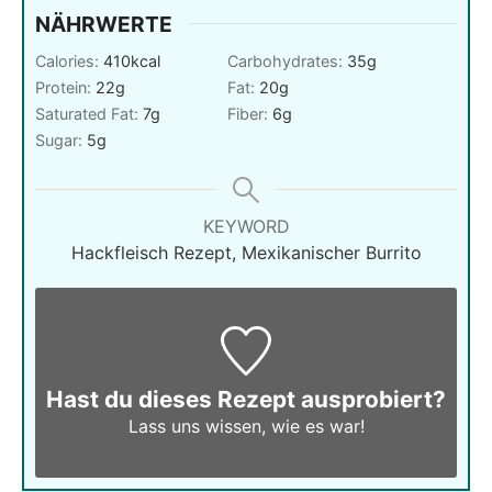
NÄHRWERTE
Calories:
410
kcal
Carbohydrates:
35
g
Protein:
22
g
Fat:
20
g
Saturated Fat:
7
g
Fiber:
6
g
Sugar:
5
g
KEYWORD
Hackfleisch Rezept, Mexikanischer Burrito
Hast du dieses Rezept ausprobiert?
Lass uns wissen,
wie es war!