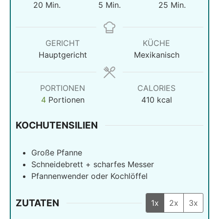
Minuten
Minuten
Minuten
20
Min.
5
Min.
25
Min.
GERICHT
KÜCHE
Hauptgericht
Mexikanisch
PORTIONEN
CALORIES
4
Portionen
410
kcal
KOCHUTENSILIEN
Große Pfanne
Schneidebrett + scharfes Messer
Pfannenwender oder Kochlöffel
ZUTATEN
1x
2x
3x