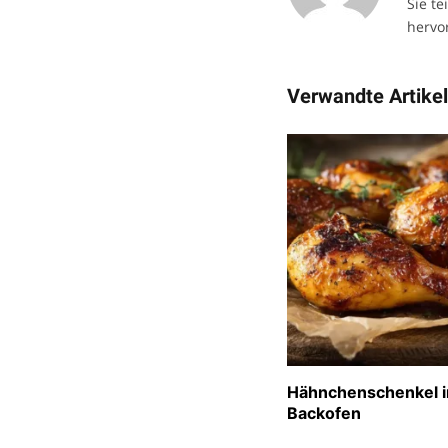
Sie te
hervor
Verwandte Artike
Hähnchenschenkel 
Backofen