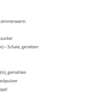
r, zimmerwarm
inzucker
n) – Schale, gerieben
(n), gemahlen
Backpulver
spel