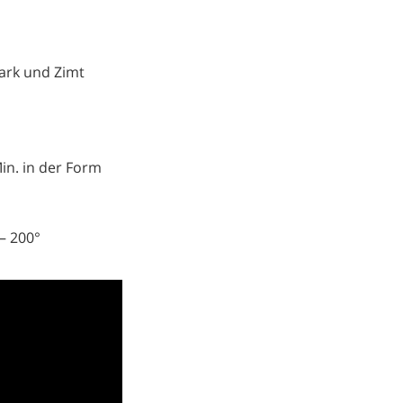
uark und Zimt
n. in der Form
– 200°