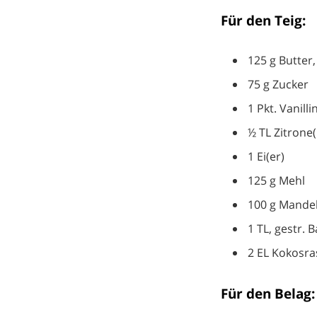
Für den Teig:
125 g Butte
75 g Zucker
1 Pkt. Vanill
½ TL Zitrone(
1 Ei(er)
125 g Mehl
100 g Mandel
1 TL, gestr. 
2 EL Kokosra
Für den Belag: