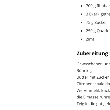
700 g Rhabar
3 Ei(er), getr
75 g Zucker
250 g Quark
Zimt
Zubereitung
Gewaschenen und
Rührteig:
Butter mit Zucker
Zitronenschale da
Weizenmehl, Back
die Eimasse rühre
Teig in die gut ge