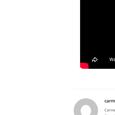
car
Carme