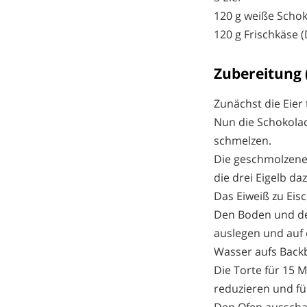
120 g weiße Scho
120 g Frischkäse 
Zubereitung (
Zunächst die Eier
Nun die Schokola
schmelzen.
Die geschmolzene
die drei Eigelb d
Das Eiweiß zu Eis
Den Boden und de
auslegen und auf e
Wasser aufs Backb
Die Torte für 15 
reduzieren und fü
Den Ofen ausschal