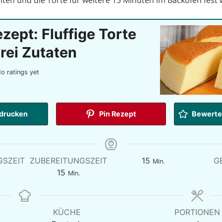
zept: Fluffige Torte
drei Zutaten
o ratings yet
drucken
Pin Rezept
Bewerten
Minuten
GSZEIT
ZUBEREITUNGSZEIT
15
G
Min.
ten
Minuten
15
Min.
T
KÜCHE
PORTIONEN