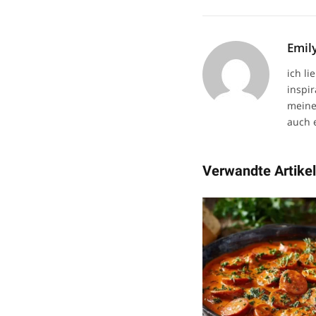
Emil
ich li
inspi
meine
auch 
Verwandte Artike