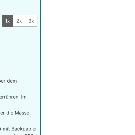
1x
2x
3x
ber dem
rrühren. Im
ter die Masse
 mit Backpapier