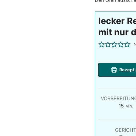
lecker Re
mit nur 
N
Rezept 
VORBEREITUN
Minu
15
Min.
GERICH