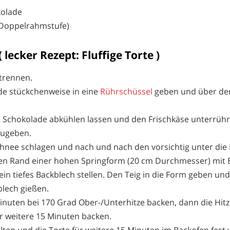
kolade
(Doppelrahmstufe)
 lecker Rezept: Fluffige Torte )
 trennen.
de stückchenweise in eine
Rührschüssel
geben und über d
 Schokolade abkühlen lassen und den Frischkäse unterrühr
azugeben.
chnee schlagen und nach und nach den vorsichtig unter die
n Rand einer hohen Springform (20 cm Durchmesser) mit 
in tiefes Backblech stellen. Den Teig in die Form geben und
lech gießen.
Minuten bei 170 Grad Ober-/Unterhitze backen, dann die Hit
r weitere 15 Minuten backen.
ten und die Torte für weitere 15 Minuten im Backofen fest 