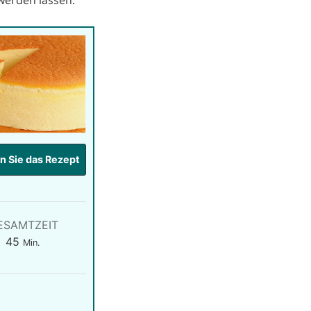
 Sie das Rezept
ESAMTZEIT
Minuten
45
Min.