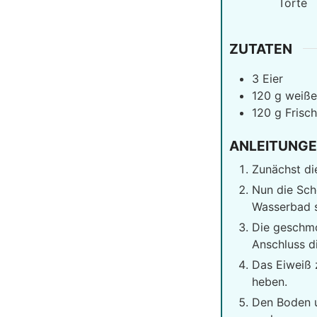
Torte
ZUTATEN
3
Eier
120
g
weiße
120
g
Frisc
ANLEITUNG
Zunächst die
Nun die Sch
Wasserbad 
Die geschmo
Anschluss d
Das Eiweiß 
heben.
Den Boden u