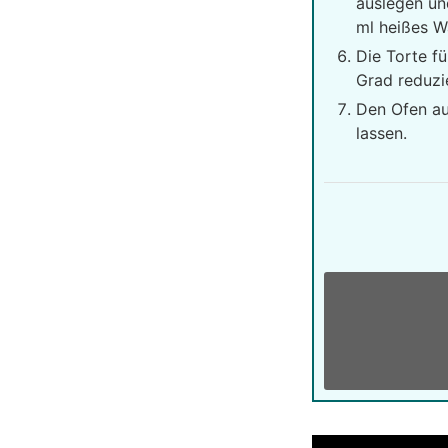
auslegen un
ml heißes W
Die Torte f
Grad reduzi
Den Ofen au
lassen.