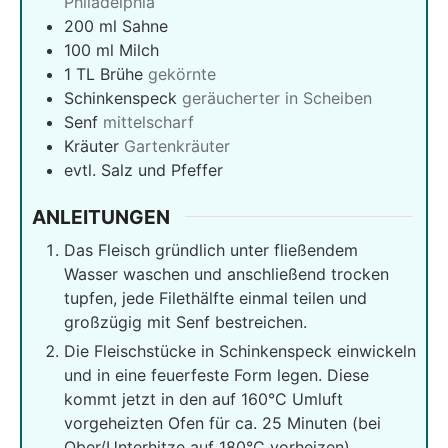
Philadelphia
200
ml
Sahne
100
ml
Milch
1
TL Brühe
gekörnte
Schinkenspeck
geräucherter in Scheiben
Senf
mittelscharf
Kräuter
Gartenkräuter
evtl. Salz und Pfeffer
ANLEITUNGEN
Das Fleisch gründlich unter fließendem
Wasser waschen und anschließend trocken
tupfen, jede Filethälfte einmal teilen und
großzügig mit Senf bestreichen.
Die Fleischstücke in Schinkenspeck einwickeln
und in eine feuerfeste Form legen. Diese
kommt jetzt in den auf 160°C Umluft
vorgeheizten Ofen für ca. 25 Minuten (bei
Ober/Unterhitze auf 180°C vorheizen).