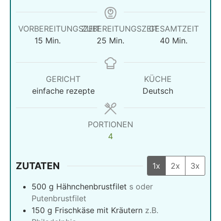
VORBEREITUNGSZEIT
ZUBEREITUNGSZEIT
GESAMTZEIT
Minuten
Minuten
Minuten
15
Min.
25
Min.
40
Min.
GERICHT
KÜCHE
einfache rezepte
Deutsch
PORTIONEN
4
ZUTATEN
1x
2x
3x
500
g
Hähnchenbrustfilet
s oder
Putenbrustfilet
150
g
Frischkäse mit Kräutern
z.B.