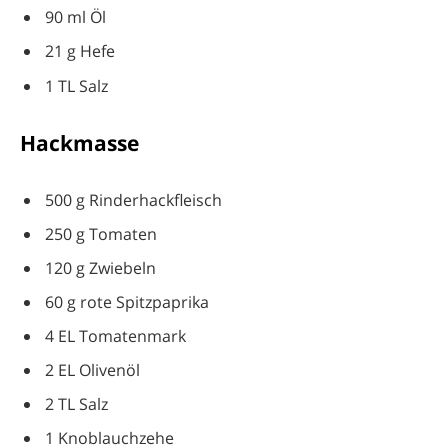
90 ml Öl
21 g Hefe
1 TL Salz
Hackmasse
500 g Rinderhackfleisch
250 g Tomaten
120 g Zwiebeln
60 g rote Spitzpaprika
4 EL Tomatenmark
2 EL Olivenöl
2 TL Salz
1 Knoblauchzehe