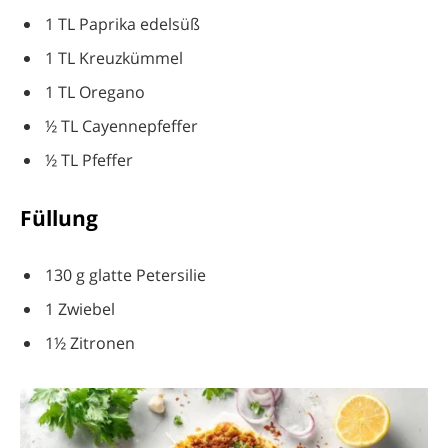
1 TL Paprika edelsüß
1 TL Kreuzkümmel
1 TL Oregano
½ TL Cayennepfeffer
½ TL Pfeffer
Füllung
130 g glatte Petersilie
1 Zwiebel
1½ Zitronen