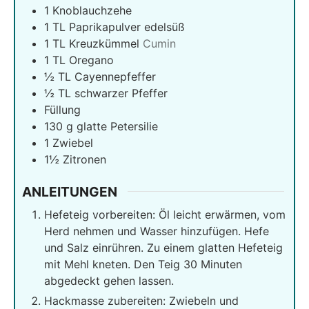
1
Knoblauchzehe
1
TL Paprikapulver edelsüß
1
TL Kreuzkümmel
Cumin
1
TL Oregano
½
TL Cayennepfeffer
½
TL schwarzer Pfeffer
Füllung
130
g
glatte Petersilie
1
Zwiebel
1½
Zitronen
ANLEITUNGEN
Hefeteig vorbereiten: Öl leicht erwärmen, vom
Herd nehmen und Wasser hinzufügen. Hefe
und Salz einrühren. Zu einem glatten Hefeteig
mit Mehl kneten. Den Teig 30 Minuten
abgedeckt gehen lassen.
Hackmasse zubereiten: Zwiebeln und