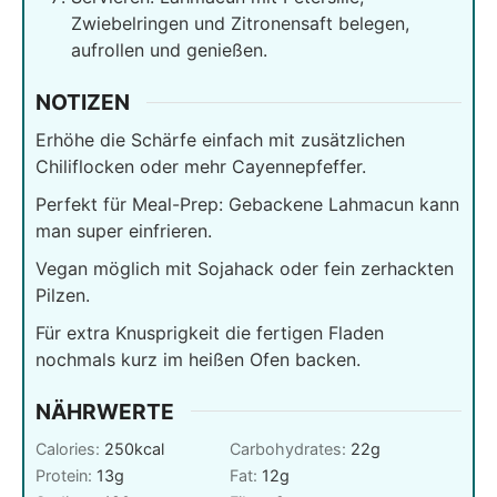
Zwiebelringen und Zitronensaft belegen,
aufrollen und genießen.
NOTIZEN
Erhöhe die Schärfe einfach mit zusätzlichen
Chiliflocken oder mehr Cayennepfeffer.
Perfekt für Meal-Prep: Gebackene Lahmacun kann
man super einfrieren.
Vegan möglich mit Sojahack oder fein zerhackten
Pilzen.
Für extra Knusprigkeit die fertigen Fladen
nochmals kurz im heißen Ofen backen.
NÄHRWERTE
Calories:
250
kcal
Carbohydrates:
22
g
Protein:
13
g
Fat:
12
g