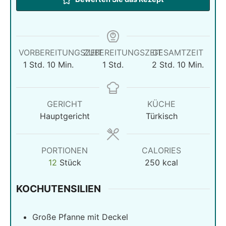
VORBEREITUNGSZEIT
ZUBEREITUNGSZEIT
GESAMTZEIT
Stunde
Minuten
Stunde
Stunden
Minuten
1
Std.
10
Min.
1
Std.
2
Std.
10
Min.
GERICHT
KÜCHE
Hauptgericht
Türkisch
PORTIONEN
CALORIES
12
Stück
250
kcal
KOCHUTENSILIEN
Große Pfanne mit Deckel