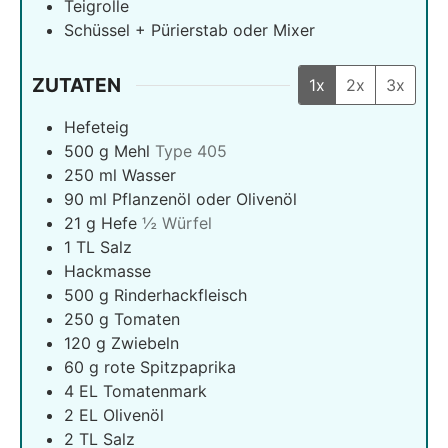
Teigrolle
Schüssel + Pürierstab oder Mixer
ZUTATEN
1x
2x
3x
Hefeteig
500
g
Mehl
Type 405
250
ml
Wasser
90
ml
Pflanzenöl oder Olivenöl
21
g
Hefe
½ Würfel
1
TL Salz
Hackmasse
500
g
Rinderhackfleisch
250
g
Tomaten
120
g
Zwiebeln
60
g
rote Spitzpaprika
4
EL Tomatenmark
2
EL Olivenöl
2
TL Salz