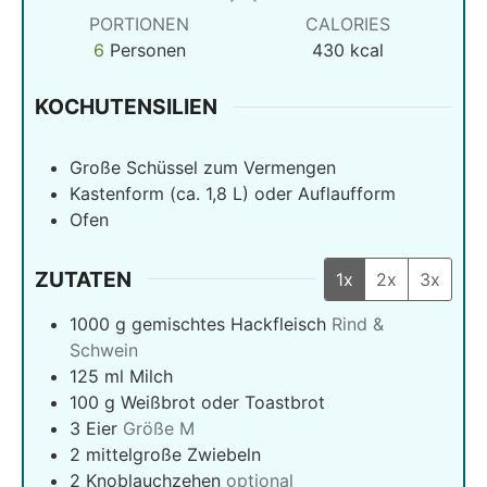
PORTIONEN
CALORIES
6
Personen
430
kcal
KOCHUTENSILIEN
Große Schüssel zum Vermengen
Kastenform (ca. 1,8 L) oder Auflaufform
Ofen
ZUTATEN
1x
2x
3x
1000
g
gemischtes Hackfleisch
Rind &
Schwein
125
ml
Milch
100
g
Weißbrot oder Toastbrot
3
Eier
Größe M
2
mittelgroße Zwiebeln
2
Knoblauchzehen
optional