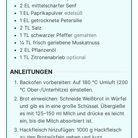
2
EL mittelscharfer Senf
1
EL Paprikapulver
edelsüß
1
EL getrocknete Petersilie
2
TL Salz
1
TL schwarzer Pfeffer
gemahlen
¼
TL frisch geriebene Muskatnuss
2
EL Pflanzenöl
1
TL Zitronenabrieb
optional
ANLEITUNGEN
Backofen vorbereiten: Auf 180 °C Umluft (200
°C Ober-/Unterhitze) einstellen.
Brot einweichen: Schneide Weißbrot in Würfel
und gib es in eine große Schüssel. Übergieße
es mit 125–150 ml Milch und drücke es leicht
ein, bis die Milch absorbiert ist.
Hackfleisch hinzufügen: 1000 g Hackfleisch
zu den Brotwürfeln geben und kurz