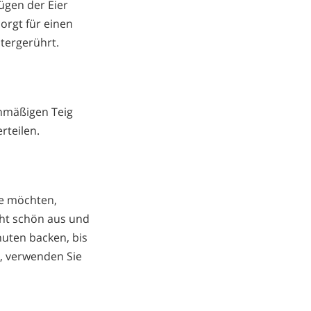
ügen der Eier
sorgt für einen
tergerührt.
chmäßigen Teig
rteilen.
ie möchten,
eht schön aus und
nuten backen, bis
, verwenden Sie