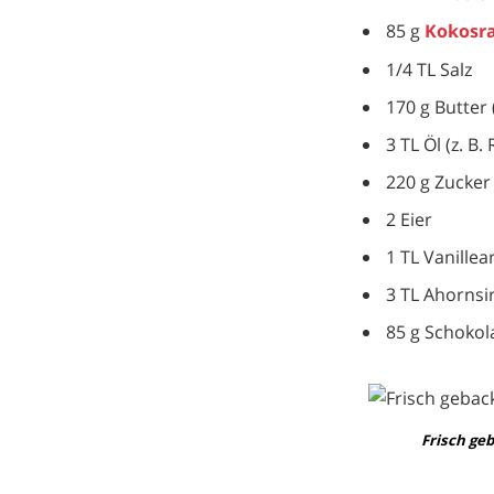
85 g
Kokosr
1/4 TL Salz
170 g Butter
3 TL Öl (z. B.
220 g Zucker
2 Eier
1 TL Vanille
3 TL Ahornsi
85 g Schoko
Frisch ge