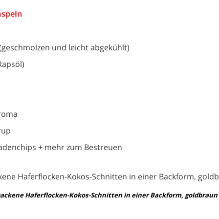
aspeln
 (geschmolzen und leicht abgekühlt)
 Rapsöl)
aroma
rup
ladenchips + mehr zum Bestreuen
backene Haferflocken-Kokos-Schnitten in einer Backform, goldbraun 