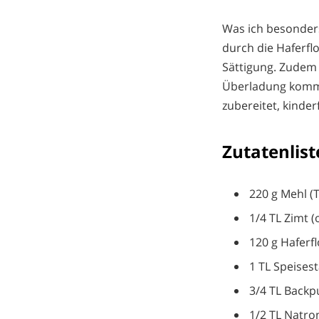
Was ich besonders 
durch die Haferflo
Sättigung. Zudem 
Überladung kommt.
zubereitet, kinder
Zutatenlist
220 g Mehl (
1/4 TL Zimt (
120 g Haferfl
1 TL Speises
3/4 TL Backp
1/2 TL Natro