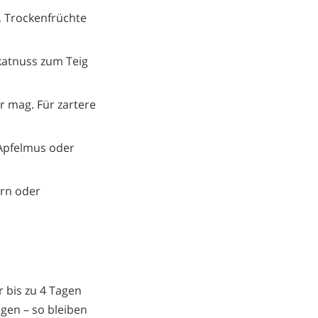
, Trockenfrüchte
atnuss zum Teig
r mag. Für zartere
 Apfelmus oder
ern oder
 bis zu 4 Tagen
egen – so bleiben