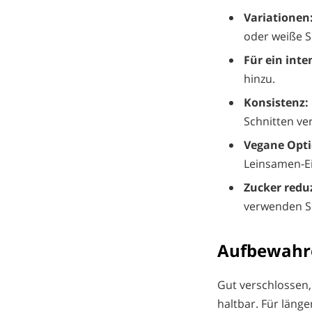
Variationen
oder weiße S
Für ein int
hinzu.
Konsistenz:
Schnitten ve
Vegane Opti
Leinsamen-Ei
Zucker redu
verwenden Si
Aufbewahr
Gut verschlossen,
haltbar. Für länge