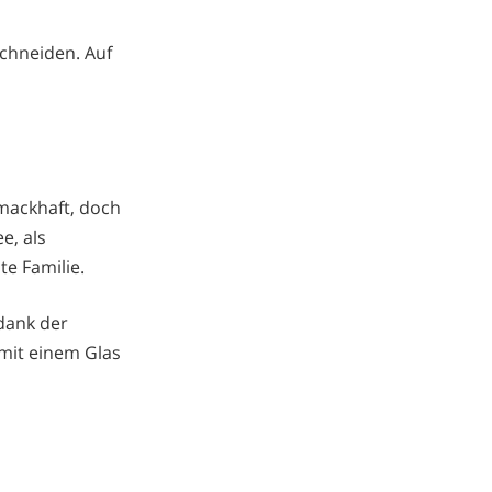
schneiden. Auf
mackhaft, doch
e, als
te Familie.
 dank der
 mit einem Glas