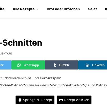
ite
Alle Rezepte
Brot oder Brötchen
Salat
-Schnitten
MENTARE
ter
WhatsApp
Tumblr
LinkedIn
flocken-Kokos-Schnitten auf einem Teller mit Schokoladenchips und Kokosr
Springe zu Rezept
Rezept drucken