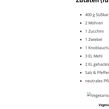
400 g Süßkar
2 Möhren
1 Zucchini
1 Zwiebel
1 Knoblauch
3 EL Mehl
2 EL gehackte
Salz & Pfeffe
neutrales Pf
Vegeta