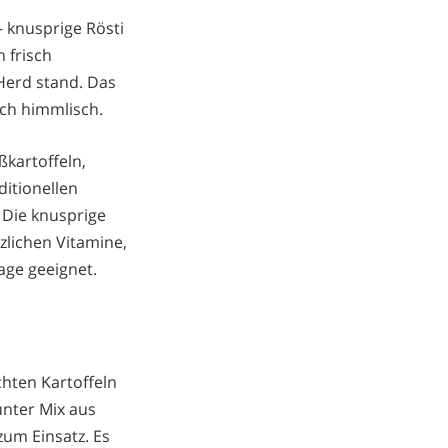
 knusprige Rösti
n frisch
Herd stand. Das
ach himmlisch.
ßkartoffeln,
itionellen
 Die knusprige
zlichen Vitamine,
lage geeignet.
chten Kartoffeln
nter Mix aus
zum Einsatz. Es