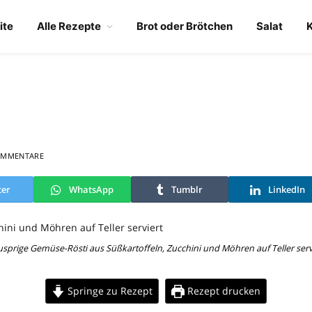
ite
Alle Rezepte
Brot oder Brötchen
Salat
OMMENTARE
ter
WhatsApp
Tumblr
LinkedIn
sprige Gemüse-Rösti aus Süßkartoffeln, Zucchini und Möhren auf Teller serv
Springe zu Rezept
Rezept drucken