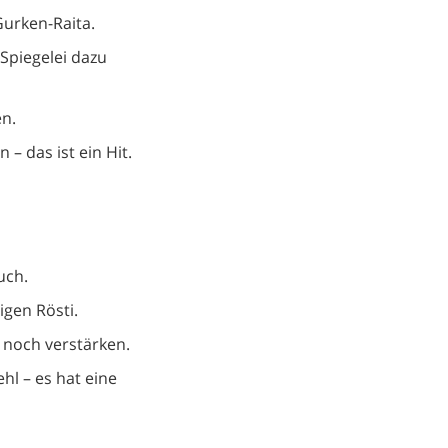
Gurken-Raita.
Spiegelei dazu
en.
– das ist ein Hit.
uch.
igen Rösti.
noch verstärken.
hl – es hat eine