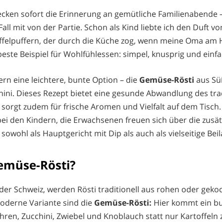
ecken sofort die Erinnerung an gemütliche Familienabende –
Fall mit von der Partie. Schon als Kind liebte ich den Duft vo
ffelpuffern, der durch die Küche zog, wenn meine Oma am 
beste Beispiel für Wohlfühlessen: simpel, knusprig und einf
ern eine leichtere, bunte Option – die
Gemüse-Rösti
aus Sü
ni. Dieses Rezept bietet eine gesunde Abwandlung des trad
d sorgt zudem für frische Aromen und Vielfalt auf dem Tisch.
 bei den Kindern, die Erwachsenen freuen sich über die zusät
 sowohl als Hauptgericht mit Dip als auch als vielseitige Bei
emüse-Rösti?
der Schweiz, werden Rösti traditionell aus rohen oder geko
moderne Variante sind die
Gemüse-Rösti:
Hier kommt ein bu
hren, Zucchini, Zwiebel und Knoblauch statt nur Kartoffeln 