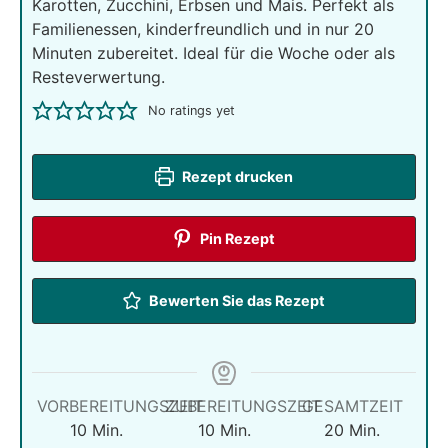
Karotten, Zucchini, Erbsen und Mais. Perfekt als
Familienessen, kinderfreundlich und in nur 20
Minuten zubereitet. Ideal für die Woche oder als
Resteverwertung.
No ratings yet
Rezept drucken
Pin Rezept
Bewerten Sie das Rezept
VORBEREITUNGSZEIT
ZUBEREITUNGSZEIT
GESAMTZEIT
Minuten
Minuten
Minuten
10
Min.
10
Min.
20
Min.