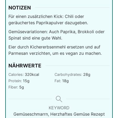
NOTIZEN
Für einen zusätzlichen Kick: Chili oder
geräuchertes Paprikapulver dazugeben.
Gemüsevariationen: Auch Paprika, Brokkoli oder
Spinat sind eine gute Wahl.
Eier durch Kichererbsenmehl ersetzen und auf
Parmesan verzichten, um es vegan zu machen.
NÄHRWERTE
Calories:
320
kcal
Carbohydrates:
28
g
Protein:
15
g
Fat:
18
g
Fiber:
5
g
KEYWORD
Gemüseschmarrn, Herzhaftes Gemüse Rezept