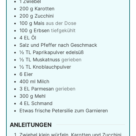
1
Zwiebel
200
g
Karotten
200
g
Zucchini
100
g
Mais
aus der Dose
100
g
Erbsen
tiefgekühlt
4
EL Öl
Salz und Pfeffer nach Geschmack
½
TL Paprikapulver edelsüß
½
TL Muskatnuss
gerieben
½
TL Knoblauchpulver
6
Eier
400
ml
Milch
3
EL Parmesan
gerieben
300
g
Mehl
4
EL Schmand
Etwas frische Petersilie zum Garnieren
ANLEITUNGEN
Zwiebel klein würfeln, Karotten und Zucchini