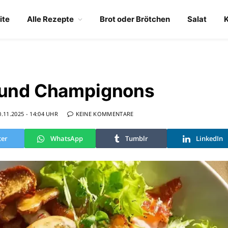
ite
Alle Rezepte
Brot oder Brötchen
Salat
k und Champignons
0.11.2025 - 14:04 UHR
KEINE KOMMENTARE
ter
WhatsApp
Tumblr
LinkedIn