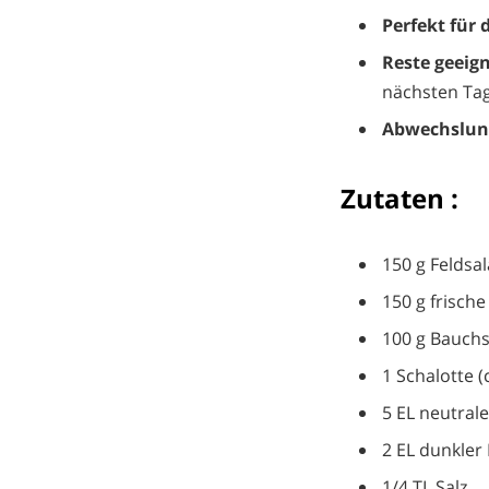
Perfekt für 
Reste geeign
nächsten Ta
Abwechslung
Zutaten :
150 g Feldsal
150 g frisch
100 g Bauch
1 Schalotte (c
5 EL neutral
2 EL dunkler
1/4 TL Salz