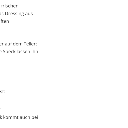
 frischen
as Dressing aus
aften
er auf dem Teller:
 Speck lassen ihn
st:
.
ck kommt auch bei