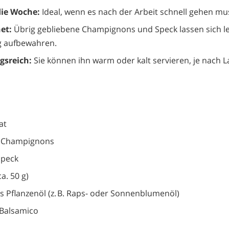
die Woche:
Ideal, wenn es nach der Arbeit schnell gehen mu
et:
Übrig gebliebene Champignons und Speck lassen sich le
g aufbewahren.
sreich:
Sie können ihn warm oder kalt servieren, je nach L
at
e Champignons
speck
a. 50 g)
es Pflanzenöl (z. B. Raps- oder Sonnenblumenöl)
 Balsamico