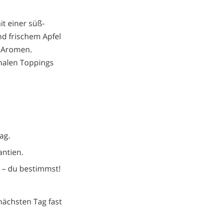
it einer süß-
nd frischem Apfel
d Aromen.
onalen Toppings
ag.
antien.
e – du bestimmst!
nächsten Tag fast