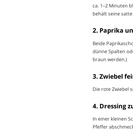
ca. 1–2 Minuten b
behält seine satte
2. Paprika u
Beide Paprikascho
dünne Spalten ode
braun werden.)
3. Zwiebel fe
Die rote Zwiebel s
4. Dressing z
In einer kleinen S
Pfeffer abschmeck