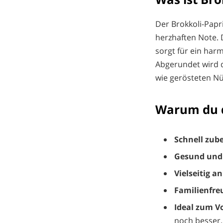
Der Brokkoli-Papri
herzhaften Note. 
sorgt für ein ha
Abgerundet wird d
wie gerösteten Nü
Warum du d
Schnell zube
Gesund und 
Vielseitig a
Familienfre
Ideal zum V
noch besser.