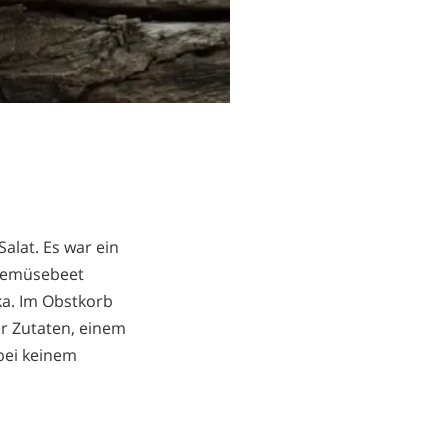
alat. Es war ein
 Gemüsebeet
ka. Im Obstkorb
er Zutaten, einem
 bei keinem