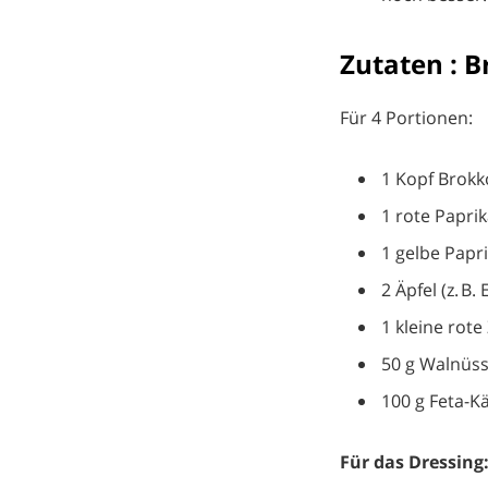
Zutaten : B
Für 4 Portionen:
1 Kopf Brokko
1 rote Papri
1 gelbe Papr
2 Äpfel (z. B.
1 kleine rote
50 g Walnüs
100 g Feta-Kä
Für das Dressing