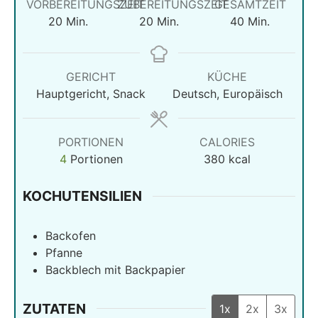
VORBEREITUNGSZEIT
ZUBEREITUNGSZEIT
GESAMTZEIT
Minuten
Minuten
Minuten
20
Min.
20
Min.
40
Min.
GERICHT
KÜCHE
Hauptgericht, Snack
Deutsch, Europäisch
PORTIONEN
CALORIES
4
Portionen
380
kcal
KOCHUTENSILIEN
Backofen
Pfanne
Backblech mit Backpapier
ZUTATEN
1x
2x
3x