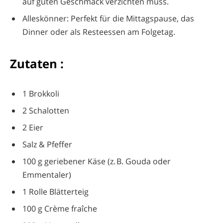
auf guten Geschmack verzichten muss.
Alleskönner: Perfekt für die Mittagspause, das
Dinner oder als Resteessen am Folgetag.
Zutaten :
1 Brokkoli
2 Schalotten
2 Eier
Salz & Pfeffer
100 g geriebener Käse (z. B. Gouda oder
Emmentaler)
1 Rolle Blätterteig
100 g Crème fraîche