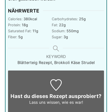
NÄHRWERTE
Calories:
380
kcal
Carbohydrates:
25
g
Protein:
18
g
Fat:
22
g
Saturated Fat:
11
g
Sodium:
550
mg
Fiber:
5
g
Sugar:
3
g
KEYWORD
Blätterteig Rezept, Brokkoli Käse Strudel
Hast du dieses Rezept ausprobiert?
Lass uns wissen,
wie es war!