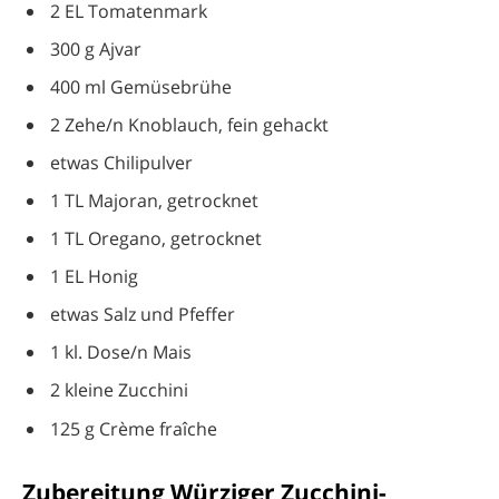
2 EL Tomatenmark
300 g Ajvar
400 ml Gemüsebrühe
2 Zehe/n Knoblauch, fein gehackt
etwas Chilipulver
1 TL Majoran, getrocknet
1 TL Oregano, getrocknet
1 EL Honig
etwas Salz und Pfeffer
1 kl. Dose/n Mais
2 kleine Zucchini
125 g Crème fraîche
Zubereitung Würziger Zucchini-