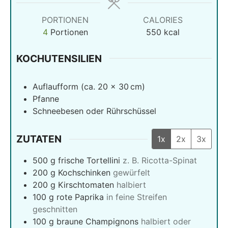
PORTIONEN
CALORIES
4
Portionen
550
kcal
KOCHUTENSILIEN
Auflaufform (ca. 20 x 30 cm)
Pfanne
Schneebesen oder Rührschüssel
ZUTATEN
1x
2x
3x
500
g
frische Tortellini
z. B. Ricotta-Spinat
200
g
Kochschinken
gewürfelt
200
g
Kirschtomaten
halbiert
100
g
rote Paprika
in feine Streifen
geschnitten
100
g
braune Champignons
halbiert oder