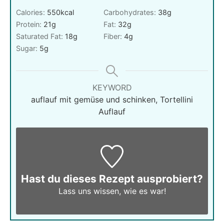
Calories:
550
kcal
Carbohydrates:
38
g
Protein:
21
g
Fat:
32
g
Saturated Fat:
18
g
Fiber:
4
g
Sugar:
5
g
KEYWORD
auflauf mit gemüse und schinken, Tortellini
Auflauf
Hast du dieses Rezept ausprobiert?
Lass uns wissen,
wie es war!