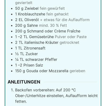
geviertelt
50
g
Zwiebel
fein gewürfelt
1
Knoblauchzehe
fein gehackt
2
EL Olivenöl
+ etwas für die Auflaufform
200
g
Sahne
mind. 30 % Fett
200
g
Schmand oder Crème Fraîche
1
–2 TL Gemüsebrühe
Pulver oder Paste
2
TL italienische Kräuter
getrocknet
1
TL Zitronensaft
½
TL Zucker
¼
TL schwarzer Pfeffer
1
–2 Prisen Salz
150
g
Gouda oder Mozzarella
gerieben
ANLEITUNGEN
Backofen vorbereiten: Auf 200 °C
Ober-/Unterhitze einstellen, Auflaufform leicht
fetten.