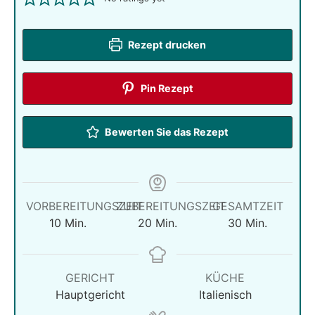
Rezept drucken
Pin Rezept
Bewerten Sie das Rezept
VORBEREITUNGSZEIT
ZUBEREITUNGSZEIT
GESAMTZEIT
Minuten
Minuten
Minuten
10
Min.
20
Min.
30
Min.
GERICHT
KÜCHE
Hauptgericht
Italienisch