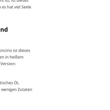
 ist, ist dieses
 es hat viel Seele
und
oncino ist dieses
hen in heißem
 Version:
tisches Öl,
it wenigen Zutaten