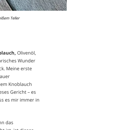
eißem Teller
blauch,
Olivenöl,
narisches Wunder
ck. Meine erste
lauer
etem Knoblauch
eses Gericht – es
ass es mir immer in
nn das