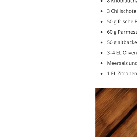
8 Knoblauchz
3 Chilischote
50 g frische B
60 g Parmesa
50 g altback
3–4 EL Olive
Meersalz und
1 EL Zitronen