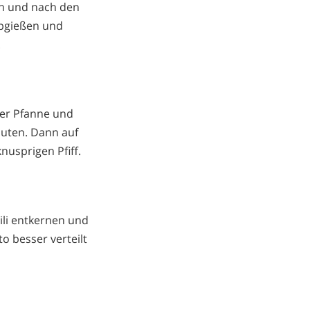
en und nach den
abgießen und
.
ner Pfanne und
nuten. Dann auf
nusprigen Pfiff.
ili entkernen und
to besser verteilt