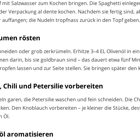
 mit Salzwasser zum Kochen bringen. Die Spaghetti einleg
er Verpackung al dente kochen. Nachdem sie fertig sind, 
auffangen; die Nudeln tropfnass zurück in den Topf geben
rumen rösten
hneiden oder grob zerkrümeln. Erhitze 3–4 EL Olivenöl in ei
men darin, bis sie goldbraun sind – das dauert etwa fünf Mi
pfen lassen und zur Seite stellen. Sie bringen später den k
 Chili und Petersilie vorbereiten
n garen, die Petersilie waschen und fein schneiden. Die Ch
cken. Den Knoblauch vorbereiten – je kleiner die Stücke, des
m Öl.
nöl aromatisieren