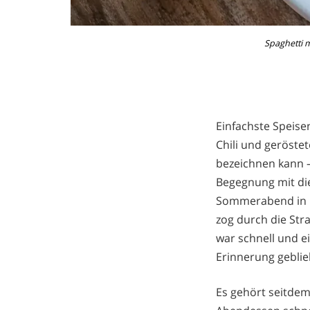
Spaghetti m
Einfachste Speis
Chili und geröste
bezeichnen kann –
Begegnung mit die
Sommerabend in It
zog durch die Str
war schnell und ei
Erinnerung geblie
Es gehört seitdem