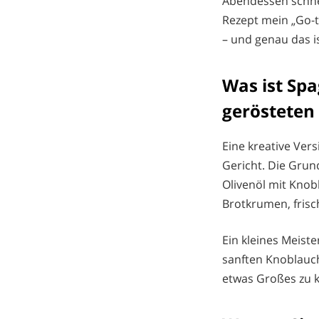
Abendessen schnel
Rezept mein „Go-to
– und genau das i
Was ist Spa
gerösteten
Eine kreative Vers
Gericht. Die Grun
Olivenöl mit Knob
Brotkrumen, frisc
Ein kleines Meist
sanften Knoblauch,
etwas Großes zu k