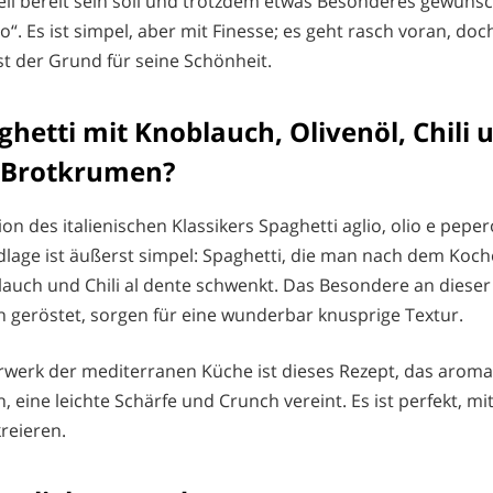
l bereit sein soll und trotzdem etwas Besonderes gewünscht
“. Es ist simpel, aber mit Finesse; es geht rasch voran, doch
st der Grund für seine Schönheit.
ghetti mit Knoblauch, Olivenöl, Chili 
 Brotkrumen?
ion des italienischen Klassikers Spaghetti aglio, olio e peper
dlage ist äußerst simpel: Spaghetti, die man nach dem Koc
lauch und Chili al dente schwenkt. Das Besondere an dieser
h geröstet, sorgen für eine wunderbar knusprige Textur.
erwerk der mediterranen Küche ist dieses Rezept, das aroma
 eine leichte Schärfe und Crunch vereint. Es ist perfekt, m
reieren.