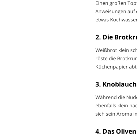
Einen großen Topf
Anweisungen auf d
etwas Kochwasser 
2. Die Brotk
Weißbrot klein sc
röste die Brotkru
Küchenpapier abtro
3. Knoblauch,
Während die Nudel
ebenfalls klein ha
sich sein Aroma i
4. Das Olive