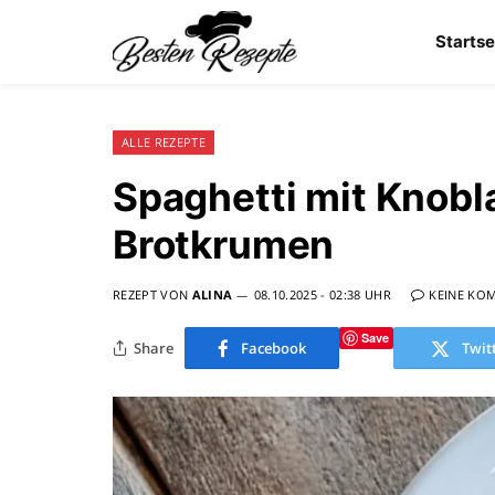
Startse
ALLE REZEPTE
Spaghetti mit Knobla
Brotkrumen
REZEPT VON
ALINA
08.10.2025 - 02:38 UHR
KEINE KO
Save
Share
Facebook
Twit