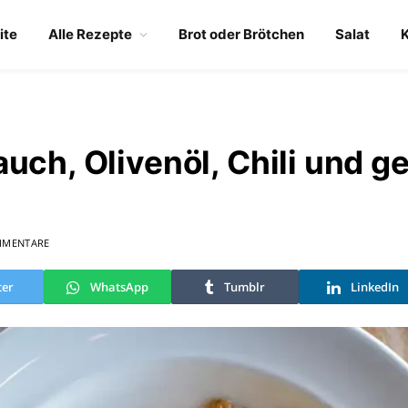
ite
Alle Rezepte
Brot oder Brötchen
Salat
uch, Olivenöl, Chili und g
MMENTARE
ter
WhatsApp
Tumblr
LinkedIn