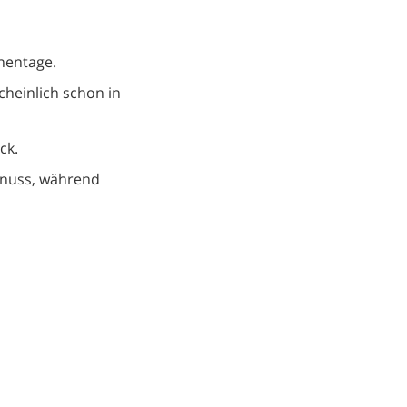
chentage.
heinlich schon in
ck.
enuss, während