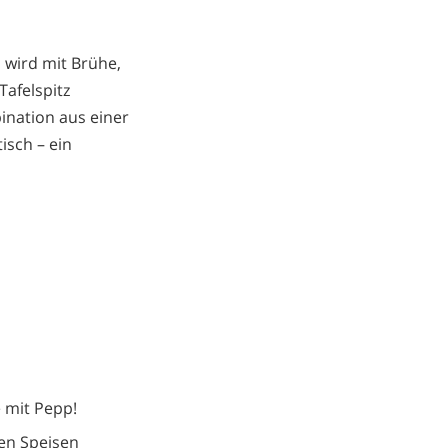
 wird mit Brühe,
Tafelspitz
ination aus einer
isch – ein
e mit Pepp!
hen Speisen