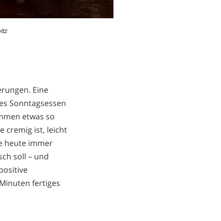
itz
erungen. Eine
edes Sonntagsessen
sammen etwas so
 cremig ist, leicht
ße heute immer
sch soll – und
positive
 Minuten fertiges