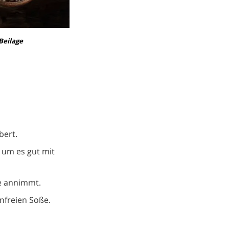
Beilage
bert.
 um es gut mit
ce annimmt.
enfreien Soße.