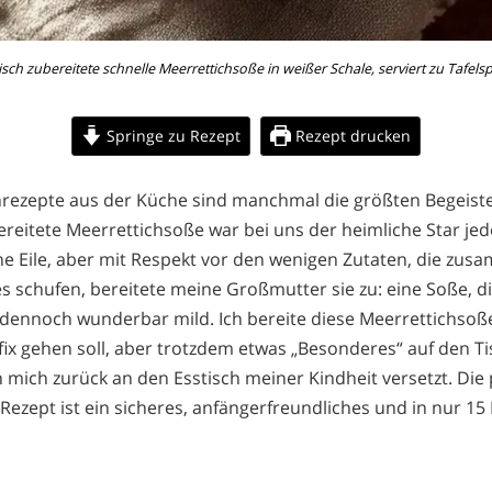
isch zubereitete schnelle Meerrettichsoße in weißer Schale, serviert zu Tafelsp
Springe zu Rezept
Rezept drucken
nrezepte aus der Küche sind manchmal die größten Begeist
ereitete Meerrettichsoße war bei uns der heimliche Star j
hne Eile, aber mit Respekt vor den wenigen Zutaten, die zu
 schufen, bereitete meine Großmutter sie zu: eine Soße, die
d dennoch wunderbar mild. Ich bereite diese Meerrettichso
fix gehen soll, aber trotzdem etwas „Besonderes“ auf den Ti
h mich zurück an den Esstisch meiner Kindheit versetzt. Die 
Rezept ist ein sicheres, anfängerfreundliches und in nur 15