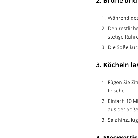
2. Brühe und
Während des
Den restliche
stetige Rühre
Die Soße kurz
3. Köcheln l
Fügen Sie Zi
Frische.
Einfach 10 M
aus der Soße
Salz hinzufü
4. Meerretti