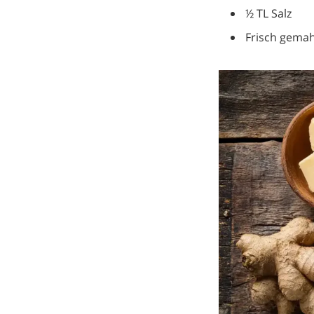
½ TL Salz
Frisch gemah