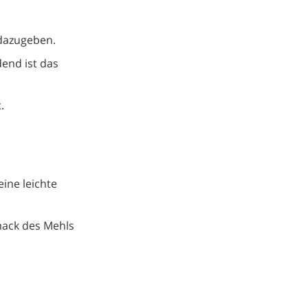
dazugeben.
dend ist das
.
ine leichte
mack des Mehls