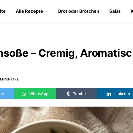
ite
Alle Rezepte
Brot oder Brötchen
Salat
hsoße – Cremig, Aromatisc
OMMENTARE
ter
WhatsApp
Tumblr
LinkedIn