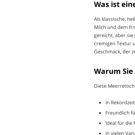
Was ist ei
Als klassische, h
Milch und dem fris
gereicht, aber si
cremigen Textur u
Geschmack, der zu
Warum Sie 
Diese Meerrettich
In Rekordzei
Freundlich f
Ideal für di
In vielen Var