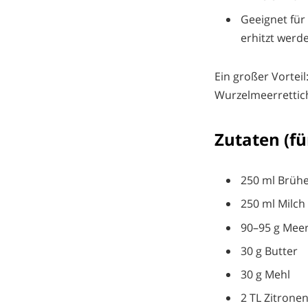
Geeignet für
erhitzt werd
Ein großer Vortei
Wurzelmeerrettic
Zutaten (fü
250 ml Brüh
250 ml Milch
90–95 g Meer
30 g Butter
30 g Mehl
2 TL Zitronen