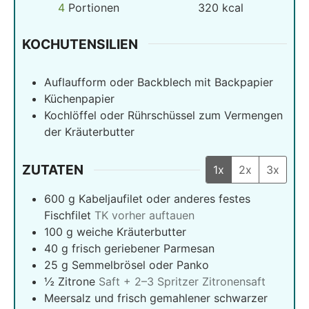
4
Portionen
320
kcal
KOCHUTENSILIEN
Auflaufform oder Backblech mit Backpapier
Küchenpapier
Kochlöffel oder Rührschüssel zum Vermengen
der Kräuterbutter
ZUTATEN
1x
2x
3x
600
g
Kabeljaufilet oder anderes festes
Fischfilet
TK vorher auftauen
100
g
weiche Kräuterbutter
40
g
frisch geriebener Parmesan
25
g
Semmelbrösel oder Panko
½
Zitrone
Saft + 2–3 Spritzer Zitronensaft
Meersalz und frisch gemahlener schwarzer