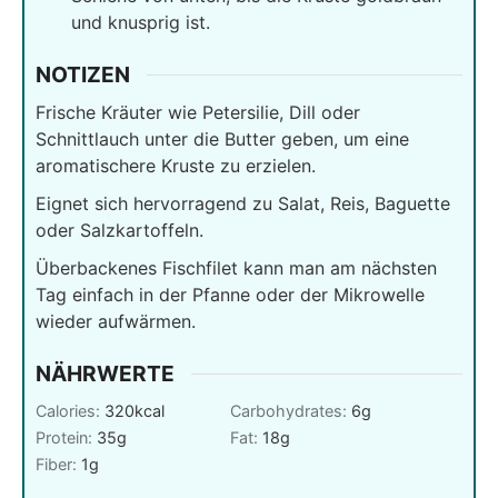
und knusprig ist.
NOTIZEN
Frische Kräuter wie Petersilie, Dill oder
Schnittlauch unter die Butter geben, um eine
aromatischere Kruste zu erzielen.
Eignet sich hervorragend zu Salat, Reis, Baguette
oder Salzkartoffeln.
Überbackenes Fischfilet kann man am nächsten
Tag einfach in der Pfanne oder der Mikrowelle
wieder aufwärmen.
NÄHRWERTE
Calories:
320
kcal
Carbohydrates:
6
g
Protein:
35
g
Fat:
18
g
Fiber:
1
g