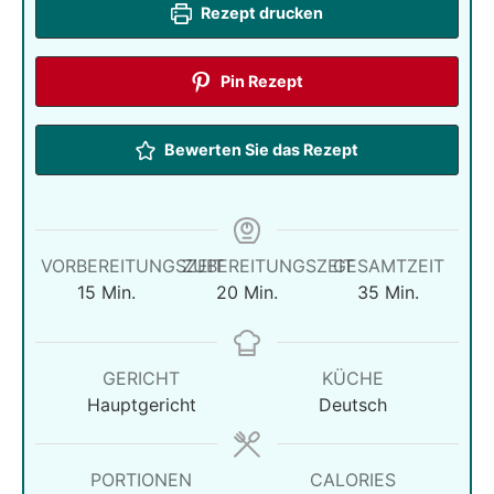
Rezept drucken
Pin Rezept
Bewerten Sie das Rezept
VORBEREITUNGSZEIT
ZUBEREITUNGSZEIT
GESAMTZEIT
Minuten
Minuten
Minuten
15
Min.
20
Min.
35
Min.
GERICHT
KÜCHE
Hauptgericht
Deutsch
PORTIONEN
CALORIES