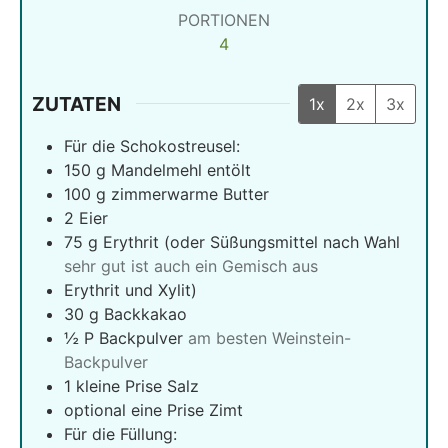
PORTIONEN
4
ZUTATEN
1x
2x
3x
Für die Schokostreusel:
150
g
Mandelmehl entölt
100
g
zimmerwarme Butter
2
Eier
75
g
Erythrit (oder Süßungsmittel nach Wahl
sehr gut ist auch ein Gemisch aus
Erythrit und Xylit)
30
g
Backkakao
½
P Backpulver
am besten Weinstein-
Backpulver
1
kleine Prise Salz
optional eine Prise Zimt
Für die Füllung: