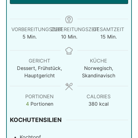
VORBEREITUNGSZEIT
ZUBEREITUNGSZEIT
GESAMTZEIT
Minuten
Minuten
Minuten
5
Min.
10
Min.
15
Min.
GERICHT
KÜCHE
Dessert, Frühstück,
Norwegisch,
Hauptgericht
Skandinavisch
PORTIONEN
CALORIES
4
Portionen
380
kcal
KOCHUTENSILIEN
Kochtopf