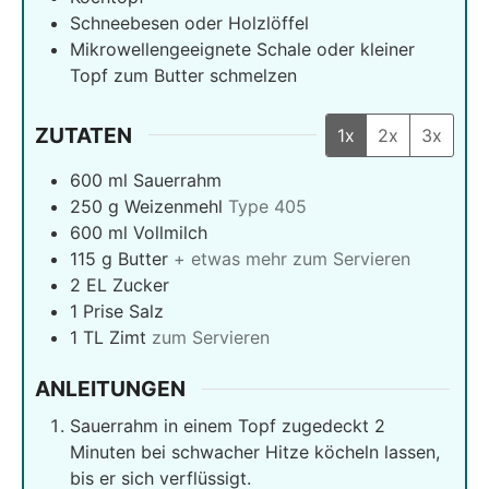
Schneebesen oder Holzlöffel
Mikrowellengeeignete Schale oder kleiner
Topf zum Butter schmelzen
ZUTATEN
1x
2x
3x
600
ml
Sauerrahm
250
g
Weizenmehl
Type 405
600
ml
Vollmilch
115
g
Butter
+ etwas mehr zum Servieren
2
EL Zucker
1
Prise Salz
1
TL Zimt
zum Servieren
ANLEITUNGEN
Sauerrahm in einem Topf zugedeckt 2
Minuten bei schwacher Hitze köcheln lassen,
bis er sich verflüssigt.