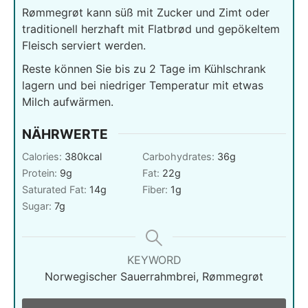
Rømmegrøt kann süß mit Zucker und Zimt oder
traditionell herzhaft mit Flatbrød und gepökeltem
Fleisch serviert werden.
Reste können Sie bis zu 2 Tage im Kühlschrank
lagern und bei niedriger Temperatur mit etwas
Milch aufwärmen.
NÄHRWERTE
Calories:
380
kcal
Carbohydrates:
36
g
Protein:
9
g
Fat:
22
g
Saturated Fat:
14
g
Fiber:
1
g
Sugar:
7
g
KEYWORD
Norwegischer Sauerrahmbrei, Rømmegrøt