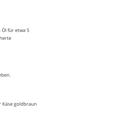
 Öl für etwa 5
cherte
eben.
er Käse goldbraun