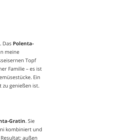
n. Das
Polenta-
 an meine
sseisernen Topf
er Familie – es ist
Gemüsestücke. Ein
zu genießen ist.
nta-Gratin
. Sie
ini kombiniert und
 Resultat: außen