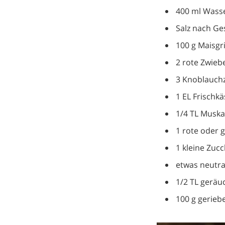
400 ml Wass
Salz nach G
100 g Maisgr
2 rote Zwieb
3 Knoblauch
1 EL Frischkä
1/4 TL Musk
1 rote oder 
1 kleine Zucc
etwas neutra
1/2 TL geräu
100 g gerieb