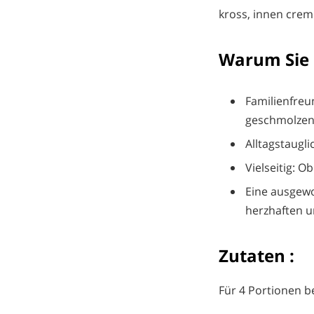
kross, innen cremi
Warum Sie 
Familienfreu
geschmolzen
Alltagstaugl
Vielseitig: O
Eine ausgewo
herzhaften u
Zutaten :
Für 4 Portionen b