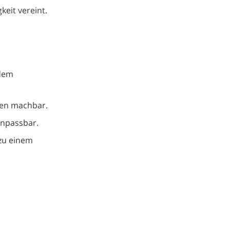
keit vereint.
 dem
gen machbar.
 anpassbar.
zu einem