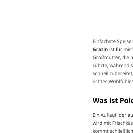
Einfachste Speis
Gratin
ist für mi
Großmutter, die 
rührte, während si
schnell zubereite
echtes Wohlfühles
Was ist Pol
Ein Auflauf, der a
wird mit Frischkä
kommt schließlich