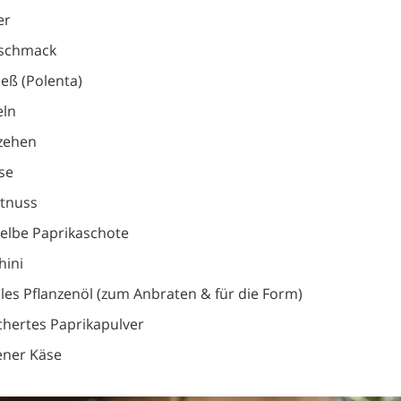
er
eschmack
ieß (Polenta)
eln
zehen
se
atnuss
gelbe Paprikaschote
hini
les Pflanzenöl (zum Anbraten & für die Form)
chertes Paprikapulver
ener Käse