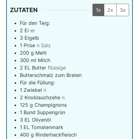
ZUTATEN
1x
2x
3x
Für den Teig:
2
Ei
er
3
Eigelb
1
Prise
n Salz
200
g
Mehl
300
ml
Milch
2
EL Butter
flüssige
Butterschmalz zum Braten
Für die Füllung:
1
Zwiebel
n
2
Knoblauchzehe
n
125
g
Champignons
1
Bund Suppengrün
3
EL Olivenöl
1
EL Tomatenmark
400
g
Rinderhackfleisch