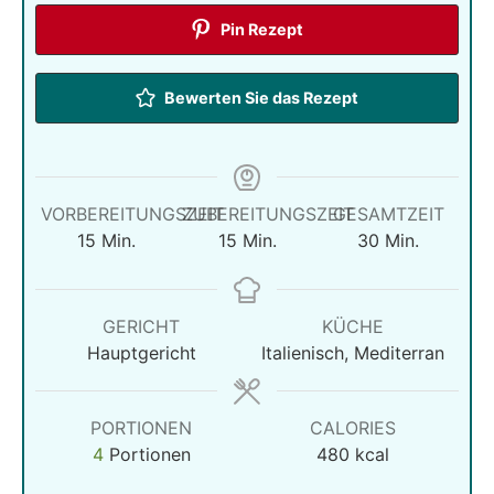
Pin Rezept
Bewerten Sie das Rezept
VORBEREITUNGSZEIT
ZUBEREITUNGSZEIT
GESAMTZEIT
Minuten
Minuten
Minuten
15
Min.
15
Min.
30
Min.
GERICHT
KÜCHE
Hauptgericht
Italienisch, Mediterran
PORTIONEN
CALORIES
4
Portionen
480
kcal