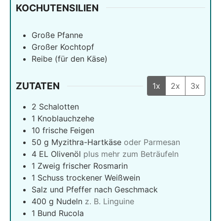
KOCHUTENSILIEN
Große Pfanne
Großer Kochtopf
Reibe (für den Käse)
ZUTATEN
1x
2x
3x
2
Schalotten
1
Knoblauchzehe
10
frische Feigen
50
g
Myzithra-Hartkäse
oder Parmesan
4
EL Olivenöl
plus mehr zum Beträufeln
1
Zweig frischer Rosmarin
1
Schuss trockener Weißwein
Salz und Pfeffer nach Geschmack
400
g
Nudeln
z. B. Linguine
1
Bund Rucola