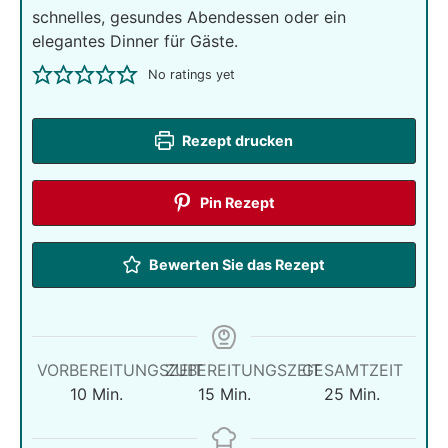
schnelles, gesundes Abendessen oder ein
elegantes Dinner für Gäste.
No ratings yet
Rezept drucken
Pin Rezept
Bewerten Sie das Rezept
VORBEREITUNGSZEIT
ZUBEREITUNGSZEIT
GESAMTZEIT
Minuten
Minuten
Minuten
10
Min.
15
Min.
25
Min.