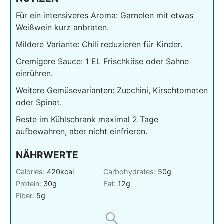
Für ein intensiveres Aroma: Garnelen mit etwas
Weißwein kurz anbraten.
Mildere Variante: Chili reduzieren für Kinder.
Cremigere Sauce: 1 EL Frischkäse oder Sahne
einrühren.
Weitere Gemüsevarianten: Zucchini, Kirschtomaten
oder Spinat.
Reste im Kühlschrank maximal 2 Tage
aufbewahren, aber nicht einfrieren.
NÄHRWERTE
Calories:
420
kcal
Carbohydrates:
50
g
Protein:
30
g
Fat:
12
g
Fiber:
5
g