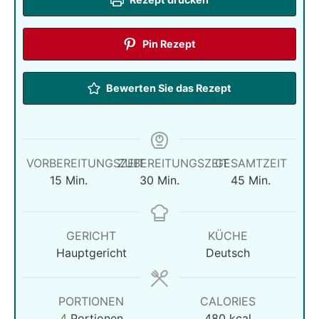
Pin Rezept
Bewerten Sie das Rezept
VORBEREITUNGSZEIT
ZUBEREITUNGSZEIT
GESAMTZEIT
Minuten
Minuten
Minuten
15
Min.
30
Min.
45
Min.
GERICHT
KÜCHE
Hauptgericht
Deutsch
PORTIONEN
CALORIES
4
Portionen
480
kcal