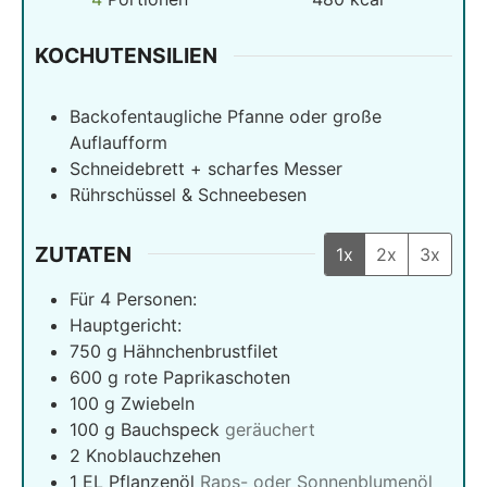
KOCHUTENSILIEN
Backofentaugliche Pfanne oder große
Auflaufform
Schneidebrett + scharfes Messer
Rührschüssel & Schneebesen
ZUTATEN
1x
2x
3x
Für 4 Personen:
Hauptgericht:
750
g
Hähnchenbrustfilet
600
g
rote Paprikaschoten
100
g
Zwiebeln
100
g
Bauchspeck
geräuchert
2
Knoblauchzehen
1
EL Pflanzenöl
Raps- oder Sonnenblumenöl