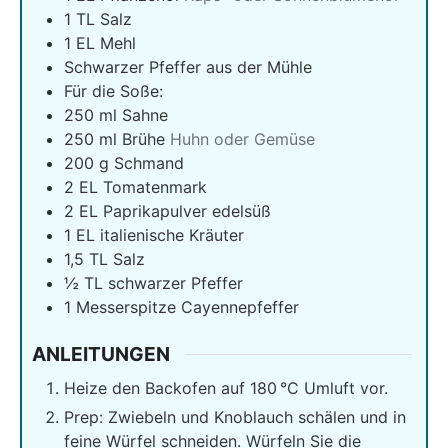
1
TL Salz
1
EL Mehl
Schwarzer Pfeffer aus der Mühle
Für die Soße:
250
ml
Sahne
250
ml
Brühe
Huhn oder Gemüse
200
g
Schmand
2
EL Tomatenmark
2
EL Paprikapulver edelsüß
1
EL italienische Kräuter
1,5
TL Salz
½
TL schwarzer Pfeffer
1
Messerspitze Cayennepfeffer
ANLEITUNGEN
Heize den Backofen auf 180 °C Umluft vor.
Prep: Zwiebeln und Knoblauch schälen und in
feine Würfel schneiden. Würfeln Sie die