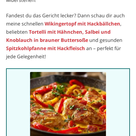
Fandest du das Gericht lecker? Dann schau dir auch
meine schnellen
Wikingertopf mit Hackbällchen
,
beliebten
Tortelli mit Hähnchen, Salbei und
Knoblauch in brauner Buttersoße
und gesunden
Spitzkohlpfanne mit Hackfleisch
an – perfekt für
jede Gelegenheit!