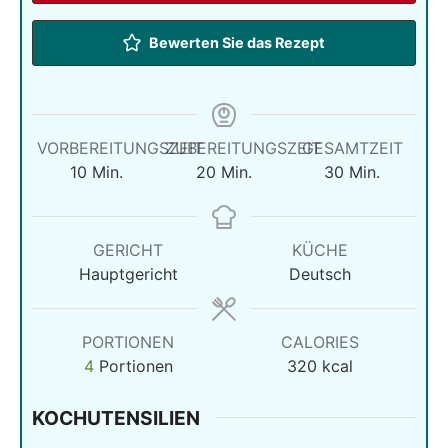
Bewerten Sie das Rezept
VORBEREITUNGSZEIT
ZUBEREITUNGSZEIT
GESAMTZEIT
Minuten
Minuten
Minuten
10
Min.
20
Min.
30
Min.
GERICHT
KÜCHE
Hauptgericht
Deutsch
PORTIONEN
CALORIES
4
Portionen
320
kcal
KOCHUTENSILIEN