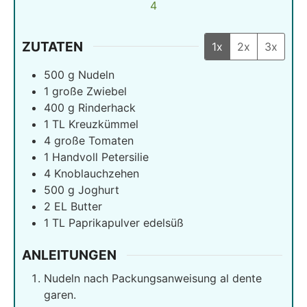
4
ZUTATEN
1x
2x
3x
500
g
Nudeln
1
große Zwiebel
400
g
Rinderhack
1
TL Kreuzkümmel
4
große Tomaten
1
Handvoll Petersilie
4
Knoblauchzehen
500
g
Joghurt
2
EL Butter
1
TL Paprikapulver edelsüß
ANLEITUNGEN
Nudeln nach Packungsanweisung al dente
garen.