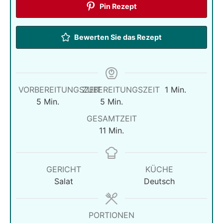
Pin Rezept
Bewerten Sie das Rezept
minute
VORBEREITUNGSZEIT
ZUBEREITUNGSZEIT
1
Min.
Minuten
Minuten
5
Min.
5
Min.
GESAMTZEIT
Minuten
11
Min.
GERICHT
KÜCHE
Salat
Deutsch
PORTIONEN