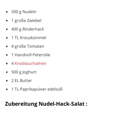
500 g Nudeln
1 große Zwiebel
400 g Rinderhack
1 TL Kreuzkümmel
4 große Tomaten
1 Handvoll Petersilie
4
Knoblauchzehen
500 g Joghurt
2 EL Butter
1 TL Paprikapulver edelsüß
Zubereitung Nudel-Hack-Salat :