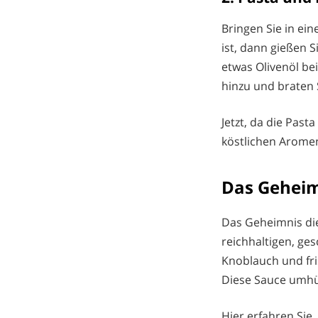
Bringen Sie in ei
ist, dann gießen S
etwas Olivenöl be
hinzu und braten S
Jetzt, da die Past
köstlichen Arome
Das Geheim
Das Geheimnis die
reichhaltigen, g
Knoblauch und fri
Diese Sauce umhü
Hier erfahren Sie,