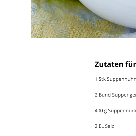
Zutaten fü
1 Stk Suppenhuh
2 Bund Suppeng
400 g Suppennud
2 EL Salz