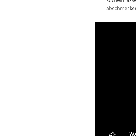
köcheln lass
abschmecke