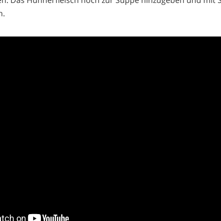
en. Das Hühnerfleisch noch zur Suppe hinzugeben und mit S
n.