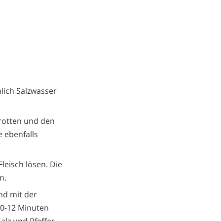
lich Salzwasser
rotten und den
e ebenfalls
leisch lösen. Die
n.
nd mit der
10-12 Minuten