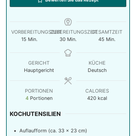
VORBEREITUNGSZEIT
ZUBEREITUNGSZEIT
GESAMTZEIT
Minuten
Minuten
Minuten
15
Min.
30
Min.
45
Min.
GERICHT
KÜCHE
Hauptgericht
Deutsch
PORTIONEN
CALORIES
4
Portionen
420
kcal
KOCHUTENSILIEN
Auflaufform (ca. 33 × 23 cm)