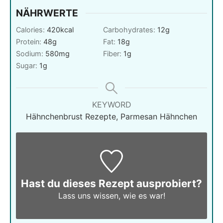
NÄHRWERTE
Calories:
420
kcal
Carbohydrates:
12
g
Protein:
48
g
Fat:
18
g
Sodium:
580
mg
Fiber:
1
g
Sugar:
1
g
KEYWORD
Hähnchenbrust Rezepte, Parmesan Hähnchen
Hast du dieses Rezept ausprobiert?
Lass uns wissen,
wie es war!