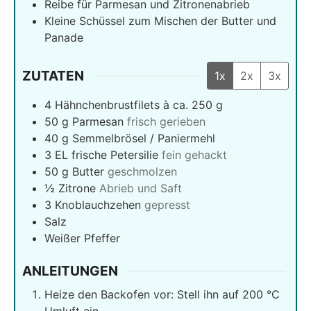
Reibe für Parmesan und Zitronenabrieb
Kleine Schüssel zum Mischen der Butter und
Panade
ZUTATEN
1x
2x
3x
4
Hähnchenbrustfilets à ca. 250 g
50
g
Parmesan
frisch gerieben
40
g
Semmelbrösel / Paniermehl
3
EL frische Petersilie
fein gehackt
50
g
Butter
geschmolzen
½
Zitrone
Abrieb und Saft
3
Knoblauchzehen
gepresst
Salz
Weißer Pfeffer
ANLEITUNGEN
Heize den Backofen vor: Stell ihn auf 200 °C
Umluft ein.