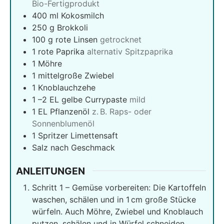
Bio-Fertigprodukt
400
ml
Kokosmilch
250
g
Brokkoli
100
g
rote Linsen
getrocknet
1
rote Paprika
alternativ Spitzpaprika
1
Möhre
1
mittelgroße Zwiebel
1
Knoblauchzehe
1
–2 EL gelbe Currypaste
mild
1
EL Pflanzenöl
z. B. Raps- oder
Sonnenblumenöl
1
Spritzer Limettensaft
Salz nach Geschmack
ANLEITUNGEN
Schritt 1 – Gemüse vorbereiten: Die Kartoffeln
waschen, schälen und in 1 cm große Stücke
würfeln. Auch Möhre, Zwiebel und Knoblauch
putzen, schälen und in Würfel schneiden.