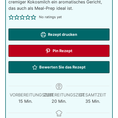
cremiger Kokosmilch ein aromatisches Gericht,
das auch als Meal-Prep ideal ist.
No ratings yet
Rezept drucken
Pin Rezept
Bewerten Sie das Rezept
VORBEREITUNGSZEIT
ZUBEREITUNGSZEIT
GESAMTZEIT
Minuten
Minuten
Minuten
15
Min.
20
Min.
35
Min.