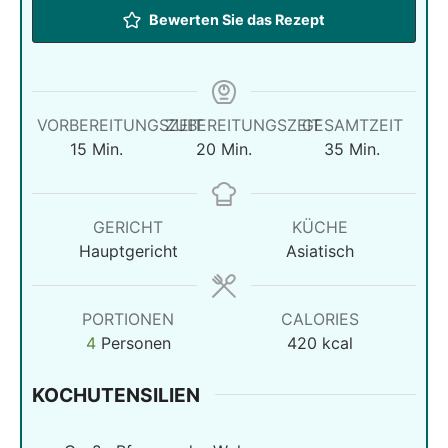
Bewerten Sie das Rezept
VORBEREITUNGSZEIT
ZUBEREITUNGSZEIT
GESAMTZEIT
Minuten
Minuten
Minuten
15
Min.
20
Min.
35
Min.
GERICHT
KÜCHE
Hauptgericht
Asiatisch
PORTIONEN
CALORIES
4
Personen
420
kcal
KOCHUTENSILIEN