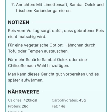
Anrichten: Mit Limettensaft, Sambal Oelek und
frischem Koriander garnieren.
NOTIZEN
Reis vom Vortag sorgt dafür, dass gebratener Reis
nicht matschig wird.
Für eine vegetarische Option: Hähnchen durch
Tofu oder Tempeh austauschen.
Für mehr Schärfe Sambal Oelek oder eine
Chilisoße nach Wahl hinzufügen.
Man kann dieses Gericht gut vorbereiten und es
später aufwärmen.
NÄHRWERTE
Calories:
420
kcal
Carbohydrates:
45
g
Protein:
28
g
Fat:
14
g