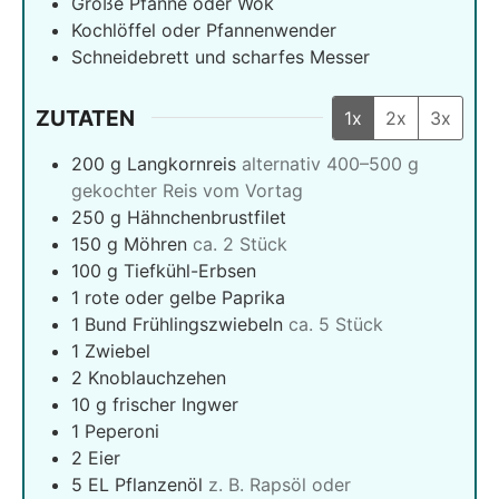
Große Pfanne oder Wok
Kochlöffel oder Pfannenwender
Schneidebrett und scharfes Messer
ZUTATEN
1x
2x
3x
200
g
Langkornreis
alternativ 400–500 g
gekochter Reis vom Vortag
250
g
Hähnchenbrustfilet
150
g
Möhren
ca. 2 Stück
100
g
Tiefkühl-Erbsen
1
rote oder gelbe Paprika
1
Bund Frühlingszwiebeln
ca. 5 Stück
1
Zwiebel
2
Knoblauchzehen
10
g
frischer Ingwer
1
Peperoni
2
Eier
5
EL Pflanzenöl
z. B. Rapsöl oder