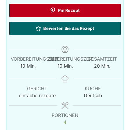
Pin Rezept
Bewerten Sie das Rezept
VORBEREITUNGSZEIT
ZUBEREITUNGSZEIT
GESAMTZEIT
Minuten
Minuten
Minuten
10
Min.
10
Min.
20
Min.
GERICHT
KÜCHE
einfache rezepte
Deutsch
PORTIONEN
4