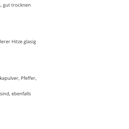
n, gut trocknen
erer Hitze glasig
kapulver, Pfeffer,
ind, ebenfalls