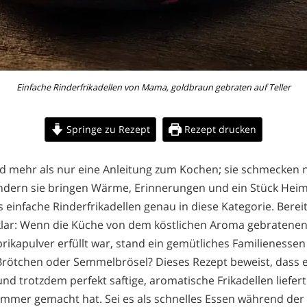
Einfache Rinderfrikadellen von Mama, goldbraun gebraten auf Teller
Springe zu Rezept
Rezept drucken
nd mehr als nur eine Anleitung zum Kochen; sie schmecken n
dern sie bringen Wärme, Erinnerungen und ein Stück Heima
 einfache Rinderfrikadellen genau in diese Kategorie. Berei
 klar: Wenn die Küche von dem köstlichen Aroma gebratene
ikapulver erfüllt war, stand ein gemütliches Familienessen
Brötchen oder Semmelbrösel? Dieses Rezept beweist, dass e
und trotzdem perfekt saftige, aromatische Frikadellen liefer
immer gemacht hat. Sei es als schnelles Essen während der