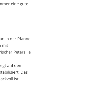
 immer eine gute
man in der Pfanne
h mit
scher Petersilie
iegt auf dem
abilisiert. Das
ckvoll ist.