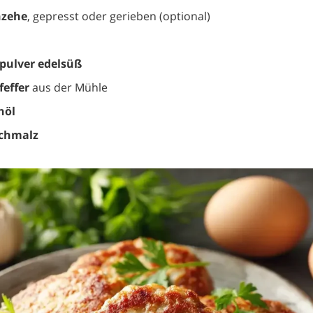
hzehe
, gepresst oder gerieben (optional)
apulver edelsüß
feffer
aus der Mühle
nöl
schmalz