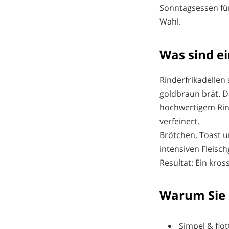
Sonntagsessen für 
Wahl.
Was sind e
Rinderfrikadellen 
goldbraun brät. Da
hochwertigem Rind
verfeinert.
Brötchen, Toast u
intensiven Fleisc
Resultat: Ein kro
Warum Sie 
Simpel & flot