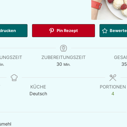
drucken
Pin Rezept
Bewerten
TUNGSZEIT
ZUBEREITUNGSZEIT
GESA
inuten
Minuten
30
35
in.
Min.
T
KÜCHE
PORTIONEN
Deutsch
4
smehl