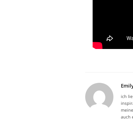
Emil
ich li
inspi
meine
auch 