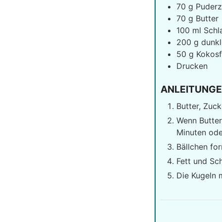
70
g
Puderz
70
g
Butter
100
ml
Schl
200
g
dunkl
50
g
Kokosf
Drucken
ANLEITUNG
Butter, Zuc
Wenn Butter
Minuten ode
Bällchen fo
Fett und Sc
Die Kugeln 