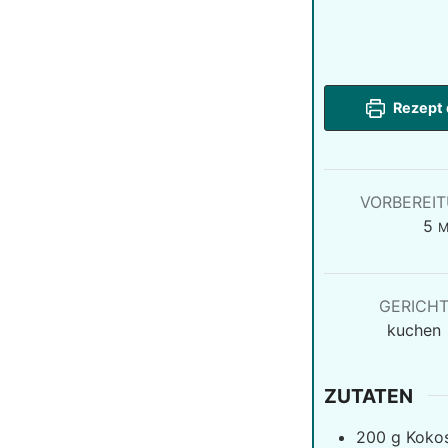
Rezept 
VORBEREI
M
5
M
GERICH
kuchen
ZUTATEN
200
g
Koko