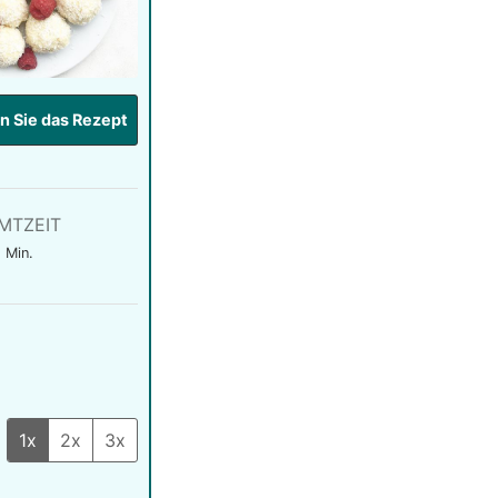
 Sie das Rezept
MTZEIT
Minuten
Min.
1x
2x
3x