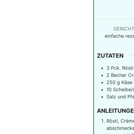
GERICH
einfache rez
ZUTATEN
3
Pck. Rösti
2
Becher Cr
250
g
Käse
10
Scheibe/
Salz und Pfe
ANLEITUNG
Rösti, Crème
abschmecken