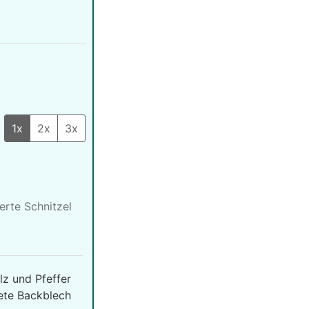
n
1x
2x
3x
erte Schnitzel
lz und Pfeffer
ete Backblech