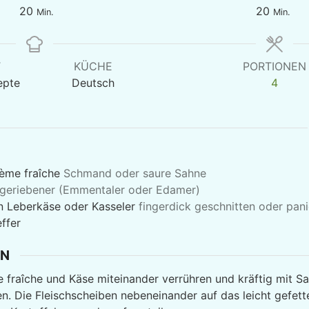
Minuten
Minute
20
20
Min.
Min.
T
KÜCHE
PORTIONEN
epte
Deutsch
4
ème fraîche
Schmand oder saure Sahne
geriebener (Emmentaler oder Edamer)
n Leberkäse oder Kasseler
fingerdick geschnitten oder pani
ffer
EN
 fraîche und Käse miteinander verrühren und kräftig mit Sa
. Die Fleischscheiben nebeneinander auf das leicht gefett