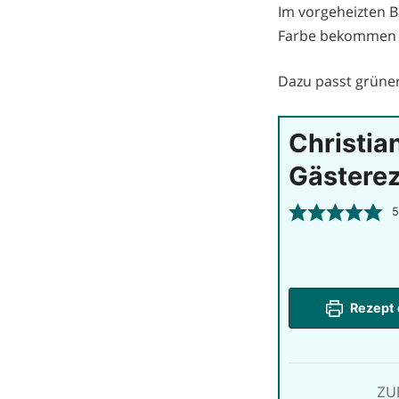
Im vorgeheizten B
Farbe bekommen 
Dazu passt grüner 
Christia
Gästere
5
Rezept 
ZU