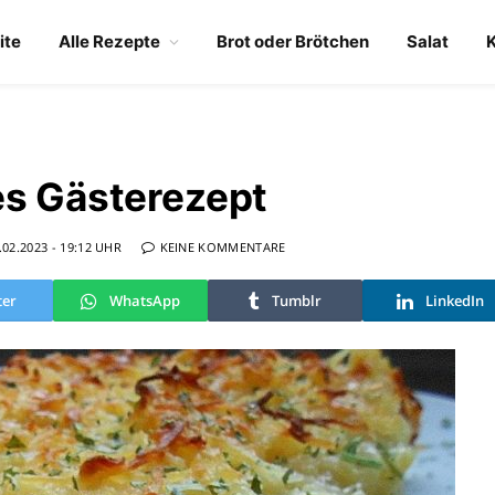
ite
Alle Rezepte
Brot oder Brötchen
Salat
es Gästerezept
.02.2023 - 19:12 UHR
KEINE KOMMENTARE
ter
WhatsApp
Tumblr
LinkedIn