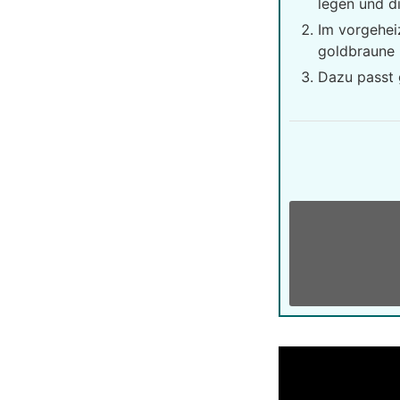
legen und di
Im vorgehei
goldbraune
Dazu passt g