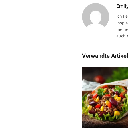
Emil
ich li
inspi
meine
auch 
Verwandte Artike