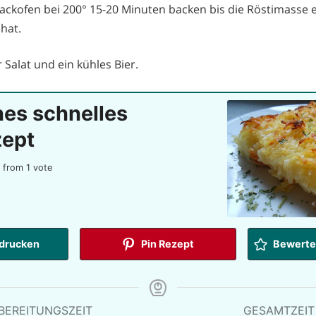
ackofen bei 200° 15-20 Minuten backen bis die Röstimasse 
hat.
Salat und ein kühles Bier.
nes schnelles
zept
from 1 vote
drucken
Pin Rezept
Bewerten
BEREITUNGSZEIT
GESAMTZEIT