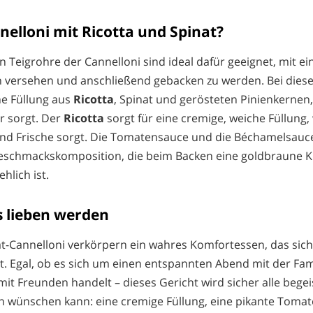
nelloni mit Ricotta und Spinat?
 Teigrohre der Cannelloni sind ideal dafür geeignet, mit ein
n versehen und anschließend gebacken zu werden. Bei dies
ne Füllung aus
Ricotta
, Spinat und gerösteten Pinienkernen, 
 sorgt. Der
Ricotta
sorgt für eine cremige, weiche Füllung
und Frische sorgt. Die Tomatensauce und die Béchamelsauc
eschmackskomposition, die beim Backen eine goldbraune Kru
hlich ist.
 lieben werden
at-Cannelloni verkörpern ein wahres Komfortessen, das sich
t. Egal, ob es sich um einen entspannten Abend mit der Fami
mit Freunden handelt – dieses Gericht wird sicher alle begei
ch wünschen kann: eine cremige Füllung, eine pikante Toma