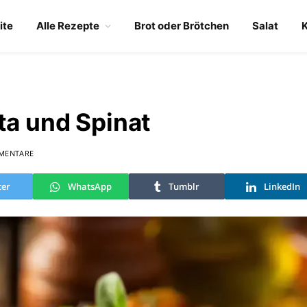
ite
Alle Rezepte
Brot oder Brötchen
Salat
ta und Spinat
MENTARE
ter
WhatsApp
Tumblr
LinkedIn