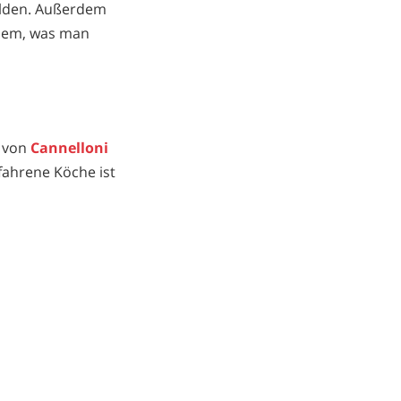
ilden. Außerdem
hdem, was man
g von
Cannelloni
rfahrene Köche ist