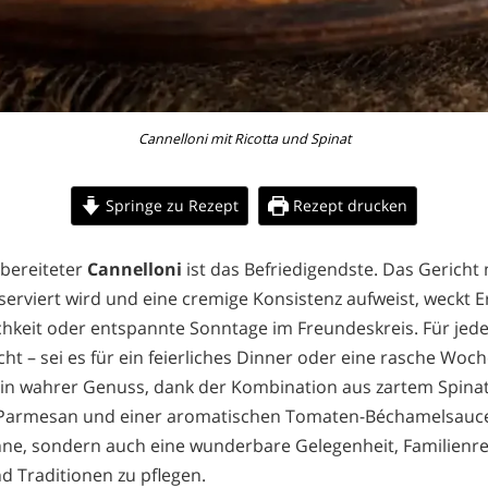
Cannelloni mit Ricotta und Spinat
Springe zu Rezept
Rezept drucken
zubereiteter
Cannelloni
ist das Befriedigendste. Das Gericht 
serviert wird und eine cremige Konsistenz aufweist, weckt 
chkeit oder entspannte Sonntage im Freundeskreis. Für jede
cht – sei es für ein feierliches Dinner oder eine rasche Woc
ein wahrer Genuss, dank der Kombination aus zartem Spina
 Parmesan und einer aromatischen Tomaten-Béchamelsauce. 
Sinne, sondern auch eine wunderbare Gelegenheit, Familienr
 Traditionen zu pflegen.