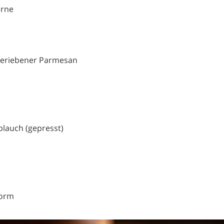
erne
 geriebener Parmesan
lauch (gepresst)
Form