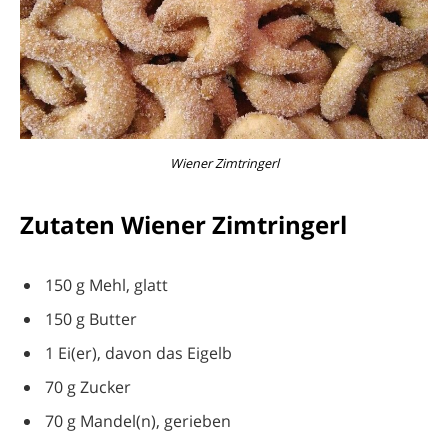
Wiener Zimtringerl
Zutaten Wiener Zimtringerl
150 g Mehl, glatt
150 g Butter
1 Ei(er), davon das Eigelb
70 g Zucker
70 g Mandel(n), gerieben