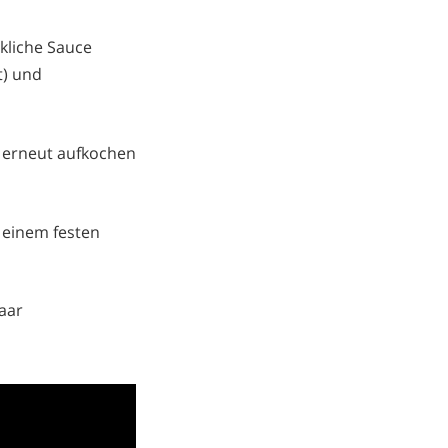
kliche Sauce
t) und
 erneut aufkochen
u einem festen
aar