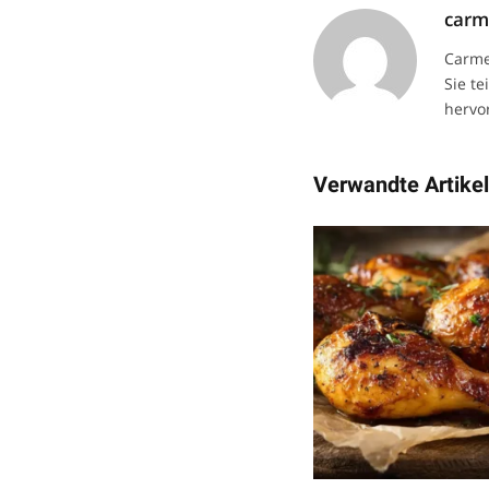
car
Carme
Sie te
hervor
Verwandte Artike