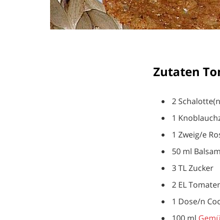
Zutaten To
2 Schalotte(n
1 Knoblauch
1 Zweig/e R
50 ml Balsam
3 TL Zucker
2 EL Tomate
1 Dose/n Coc
100 ml
Gemü