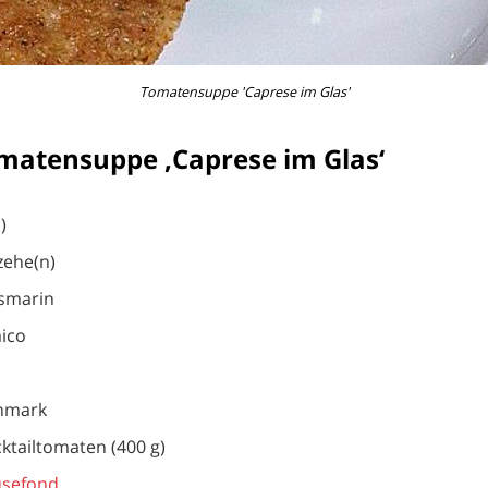
Tomatensuppe 'Caprese im Glas'
matensuppe ‚Caprese im Glas‘
)
zehe(n)
osmarin
ico
nmark
ktailtomaten (400 g)
sefond