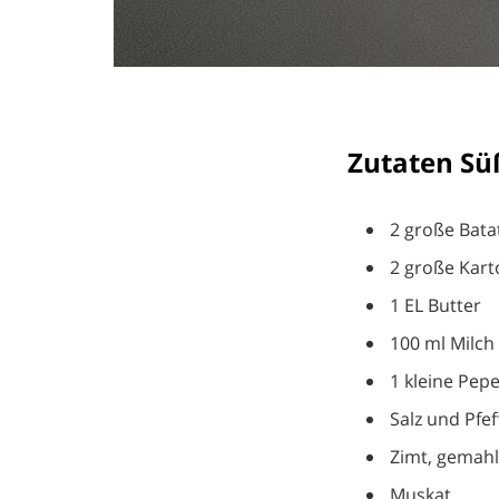
Zutaten Sü
2 große Bata
2 große Kart
1 EL Butter
100 ml Milch
1 kleine Pep
Salz und Pfef
Zimt, gemah
Muskat