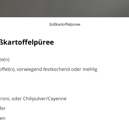
Süßkartoffelpüree
ßkartoffelpüree
te(n)
offel(n), vorwiegend festkochend oder mehlig
eroni, oder Chilipulver/Cayenne
fer
len