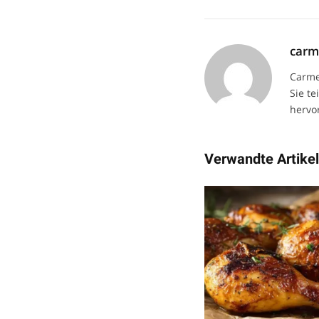
car
Carme
Sie te
hervor
Verwandte Artike