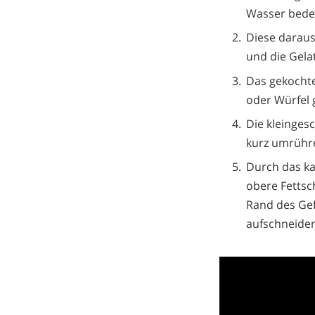
Wasser bedec
Diese daraus
und die Gelat
Das gekochte
oder Würfel 
Die kleinges
kurz umrühre
Durch das ka
obere Fettsc
Rand des Gef
aufschneiden