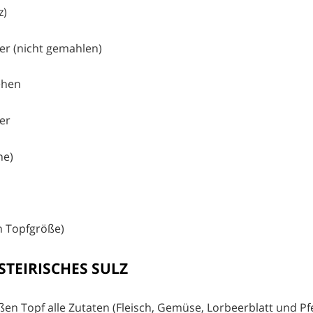
z)
ner (nicht gemahlen)
ehen
er
ne)
ch Topfgröße)
 STEIRISCHES SULZ
ßen Topf alle Zutaten (Fleisch, Gemüse, Lorbeerblatt und Pf