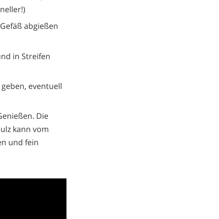
eller!)
s Gefäß abgießen
nd in Streifen
 geben, eventuell
 Genießen. Die
Sulz kann vom
n und fein