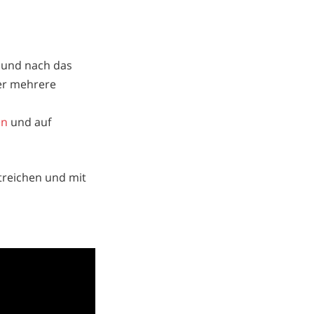
 und nach das
er mehrere
en
und auf
treichen und mit