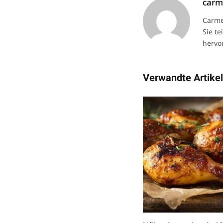
car
Carme
Sie te
hervor
Verwandte Artike