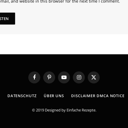
mail, and website in this browser for the next time I comment.
Facebook
Pinterest
YouTube
Instagram
X
(Twitter)
E
DATENSCHUTZ
ÜBER UNS
DISCLAIMER DMCA NOTICE
© 2019 Designed by
Einfache Rezepte
.