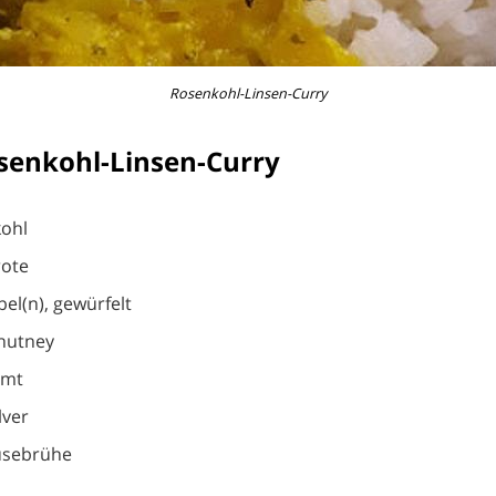
Rosenkohl-Linsen-Curry
senkohl-Linsen-Curry
kohl
rote
bel(n), gewürfelt
hutney
imt
lver
üsebrühe