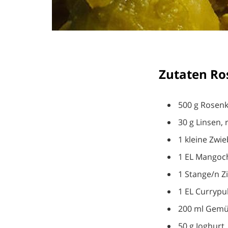
Zutaten Ro
500 g Rosen
30 g Linsen, 
1 kleine Zwie
1 EL Mangoc
1 Stange/n Z
1 EL Currypu
200 ml Gem
50 g Joghurt