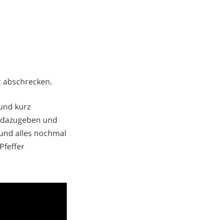
t abschrecken.
 und kurz
l dazugeben und
 und alles nochmal
Pfeffer