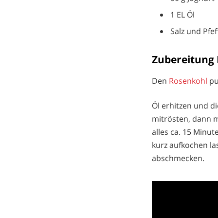
1 EL Öl
Salz und Pfef
Zubereitung 
Den
Rosenkohl
pu
Öl erhitzen und d
mitrösten, dann 
alles ca. 15 Minu
kurz aufkochen la
abschmecken.