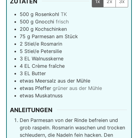
ZUTATEN
1x
2x
3x
500
g
Rosenkohl
TK
500
g
Gnocchi
frisch
200
g
Kochschinken
75
g
Parmesan am Stück
2
Stiel/e Rosmarin
5
Stiel/e Petersilie
3
EL Walnusskerne
4
EL Crème fraîche
3
EL Butter
etwas Meersalz aus der Mühle
etwas Pfeffer
grüner aus der Mühle
etwas Muskatnuss
ANLEITUNGEN
Den Parmesan von der Rinde befreien und
grob raspeln. Rosmarin waschen und trocken
schleudern, die Nadeln fein hacken. Den