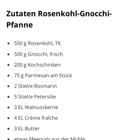
Zutaten Rosenkohl-Gnocchi-
Pfanne
500 g Rosenkohl, TK
500 g Gnocchi, frisch
200 g Kochschinken
75 g Parmesan am Stück
2 Stiel/e Rosmarin
5 Stiel/e Petersilie
3 EL Walnusskerne
4 EL Crème fraîche
3 EL Butter
etwas Meersalz aus der Mühle