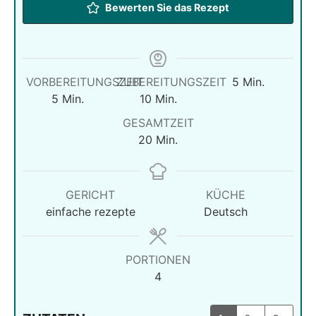
Bewerten Sie das Rezept
Minuten
VORBEREITUNGSZEIT
ZUBEREITUNGSZEIT
5
Min.
Minuten
Minuten
5
Min.
10
Min.
GESAMTZEIT
Minuten
20
Min.
GERICHT
KÜCHE
einfache rezepte
Deutsch
PORTIONEN
4